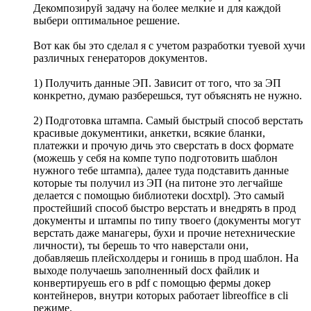
Декомпозируй задачу на более мелкие и для каждой
выбери оптимальное решение.
Вот как бы это сделал я с учетом разработки туевой хучи
различных генераторов документов.
1) Получить данные ЭП. Зависит от того, что за ЭП
конкретно, думаю разберешься, тут объяснять не нужно.
2) Подготовка штампа. Самый быстрый способ верстать
красивые документики, анкетки, всякие бланки,
платежки и прочую дичь это сверстать в docx формате
(можешь у себя на компе тупо подготовить шаблон
нужного тебе штампа), далее туда подставить данные
которые ты получил из ЭП (на питоне это легчайше
делается с помощью библиотеки docxtpl). Это самый
простейший способ быстро верстать и внедрять в прод
документы и штампы по типу твоего (документы могут
верстать даже манагеры, бухи и прочие нетехнические
личности), ты берешь то что наверстали они,
добавляешь плейсхолдеры и гонишь в прод шаблон. На
выходе получаешь заполненный docx файлик и
конвертируешь его в pdf с помощью фермы докер
контейнеров, внутри которых работает libreoffice в cli
режиме.