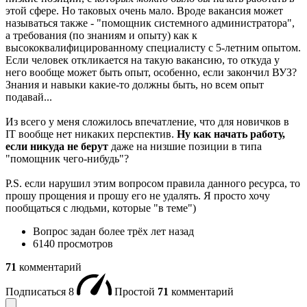
этой сфере. Но таковых очень мало. Вроде вакансия может
называться также - "помощник системного администратора",
а требования (по знаниям и опыту) как к
высококвалифицированному специалисту с 5-летним опытом.
Если человек откликается на такую вакансию, то откуда у
него вообще может быть опыт, особенно, если закончил ВУЗ?
Знания и навыки какие-то должны быть, но всем опыт
подавай...
Из всего у меня сложилось впечатление, что для новичков в
IT вообще нет никаких перспектив.
Ну как начать работу,
если никуда не берут
даже на низшие позиции в типа
"помощник чего-нибудь"?
P.S. если нарушил этим вопросом правила данного ресурса, то
прошу прощения и прошу его не удалять. Я просто хочу
пообщаться с людьми, которые "в теме")
Вопрос задан
более трёх лет назад
6140 просмотров
71
комментарий
Подписаться
8
Простой
71
комментарий