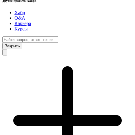
другие проекты хабра
Хабр
Q&A
Карьера
Курсы
Закрыть