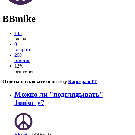
BBmike
143
вклад
0
вопросов
260
ответов
12%
решений
Ответы пользователя по тегу
Карьера в IT
Можно ли "подглядывать"
Junior'у?
BBmike
@BBmike