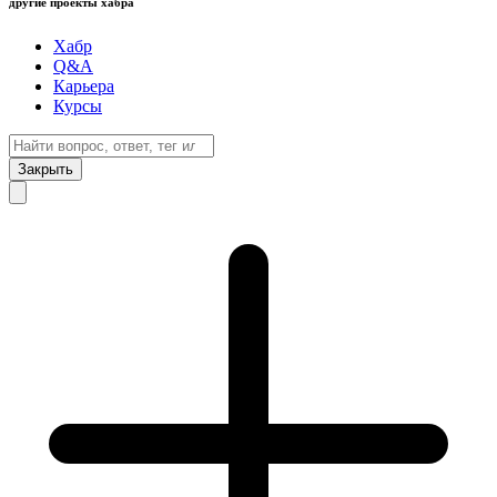
другие проекты хабра
Хабр
Q&A
Карьера
Курсы
Закрыть