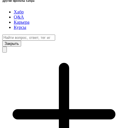
другие проекты хабра
Хабр
Q&A
Карьера
Курсы
Закрыть