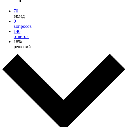
70
вклад
0
вопросов
146
ответов
18%
решений