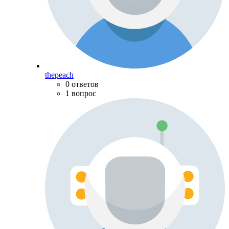
thepeach
0 ответов
1 вопрос