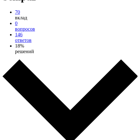
70
вклад
0
вопросов
146
ответов
18%
решений