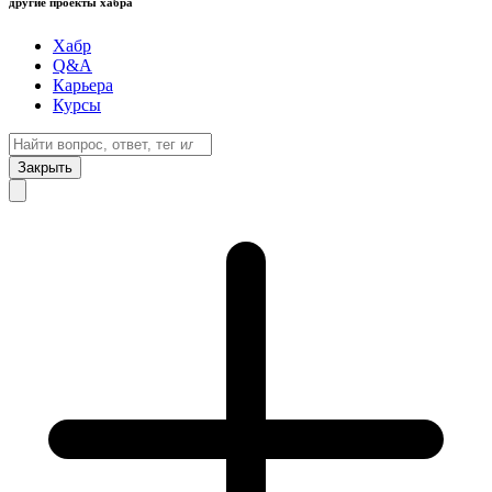
другие проекты хабра
Хабр
Q&A
Карьера
Курсы
Закрыть