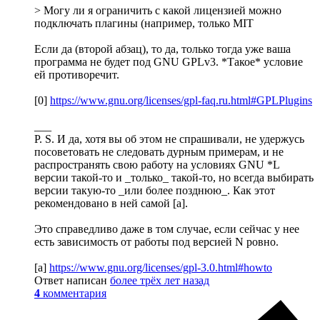
> Могу ли я ограничить с какой лицензией можно
подключать плагины (например, только MIT
Если да (второй абзац), то да, только тогда уже ваша
программа не будет под GNU GPLv3. *Такое* условие
ей противоречит.
[0]
https://www.gnu.org/licenses/gpl-faq.ru.html#GPLPlugins
___
P. S. И да, хотя вы об этом не спрашивали, не удержусь
посоветовать не следовать дурным примерам, и не
распространять свою работу на условиях GNU *L
версии такой-то и _только_ такой-то, но всегда выбирать
версии такую-то _или более позднюю_. Как этот
рекомендовано в ней самой [a].
Это справедливо даже в том случае, если сейчас у нее
есть зависимость от работы под версией N ровно.
[a]
https://www.gnu.org/licenses/gpl-3.0.html#howto
Ответ написан
более трёх лет назад
4
комментария