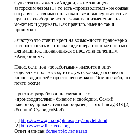
Существенная часть «Андроида» не защищена
авторским левом [1], то есть «производитель» не обязан
сохранять за своими пользователями вышеупомянутые
права на свободное использование и изменение, но
может их и удержать. Как правило, именно так и
происходит.
Зачастую это ставит крест на возможности правомерно
распространять в готовом виде операционные системы
для машинок, продающихся с предустановленным
«Андроидом».
Плюс, если под «доработками» имеются в виду
отдельные программы, то их уж освобождать обязать
«производителей» просто невозможно. Они несвободны
почти всегда.
При этом разработки, не связанные с
«производителями» бывают и свободны. Самый,
наверное, примечательный образец — это LineageOS [2]
(бывший CyanogenMod).
[1]
https://www.gnu.org/philosophy/copyleft.html
[2]
https://www.lineageos.org
Ответ написан
более трёх лет назад