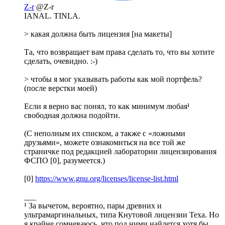
Z-r
@Z-r
IANAL. TINLA.
> какая должна быть лицензия [на макеты]
Та, что возвращает вам права сделать то, что вы хотите
сделать, очевидно. :-)
> чтобы я мог указывать работы как мой портфель?
(после верстки моей)
Если я верно вас понял, то как минимум любая¹
свободная должна подойти.
(С неполным их списком, а также с «ложными
друзьями», можете ознакомиться на все той же
страничке под редакцией лаборатории лицензирования
ФСПО [0], разумеется.)
[0]
https://www.gnu.org/licenses/license-list.html
___
¹ За вычетом, вероятно, пары древних и
ультрамаргинальных, типа Кнутовой лицензии Теха. Но
я крайне сомневаюсь, что под ними найдется хотя бы