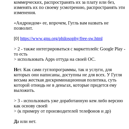
коммерческих, распространять их за плату или без,
изменять их по своему усмотрению, распространять эти
изменения.
«Андроидом» ее, впрочем, Гугль вам назвать не
позволит.
[0]
https://www.gnu.org/philosophy/free-sw.html
> 2 - также интегрироваться с маркетплейс Google Play -
то есть
> использовать Apps оттуда на своей ОС.
Н
ет. Как сами гуглопрограммы, так и услуги, для
которых они написаны, доступны не для всех. У Гугля
весьма жесткая дискриминационная политика, суть
которой отнюдь не в деньгах, которые придется ему
выложить.
> 3 - использовать уже доработанную кем либо версию
как основу своей
> (к примеру от производителей телефонов и др)
Д
а или нет.