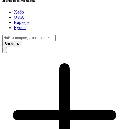
другие проекты хабра
Хабр
Q&A
Карьера
Курсы
Закрыть