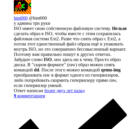
hint000
@hint000
у админа три руки
ISO имеет свою собственную файловую систему.
Нельзя
сделать образ в ISO, чтобы вместе с этим сохранилась
файловая система Ext2. Разве что снять образ с Ext2, а
потом этот единственный файл образа ещё и упаковать
внутрь ISO, но это совершенно бессмысленный вариант.
Поэтому вам правильно пишут в других ответах.
Забудьте слово
ISO
, оно здесь ни к чему. Просто образ
диска. В "сыром формате" (raw) образ можно снять
командой
dd
. После этого можно командой
qemu-img
преобразовать raw в формат одного из гипервизоров,
либо попробовать скормить гипервизору прямо raw,
если гипервизор умный.
Ответ написан
более двух лет назад
9
комментариев