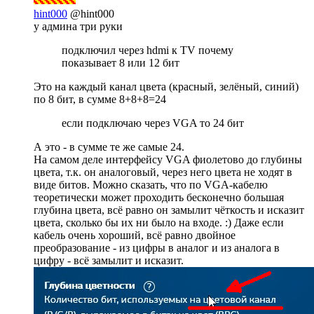
hint000
@hint000
у админа три руки
подключил через hdmi к TV почему
показывает 8 или 12 бит
Это на каждый канал цвета (красный, зелёный, синий)
по 8 бит, в сумме 8+8+8=24
если подключаю через VGA то 24 бит
А это - в сумме те же самые 24.
На самом деле интерфейсу VGA фиолетово до глубины
цвета, т.к. он аналоговый, через него цвета не ходят в
виде битов. Можно сказать, что по VGA-кабелю
теоретически может проходить бесконечно большая
глубина цвета, всё равно он замылит чёткость и исказит
цвета, сколько бы их ни было на входе. :) Даже если
кабель очень хороший, всё равно двойное
преобразование - из цифры в аналог и из аналога в
цифру - всё замылит и исказит.