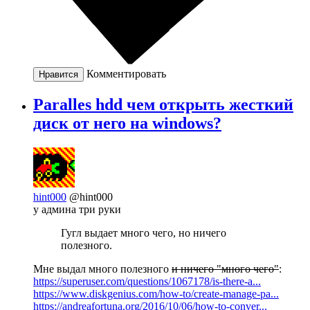
Комментировать
Нравится
Paralles hdd чем открыть жесткий
диск от него на windows?
hint000
@hint000
у админа три руки
Гугл выдает много чего, но ничего
полезного.
Мне выдал много полезного
и ничего "много чего"
:
https://superuser.com/questions/1067178/is-there-a...
https://www.diskgenius.com/how-to/create-manage-pa...
https://andreafortuna.org/2016/10/06/how-to-conver...