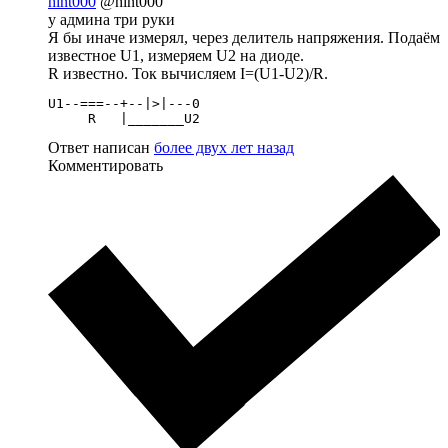
hint000
@hint000
у админа три руки
Я бы иначе измерял, через делитель напряжения. Подаём
известное U1, измеряем U2 на диоде.
R известно. Ток вычисляем I=(U1-U2)/R.
U1--===--+--|>|---0

     R   |_______U2
Ответ написан
более двух лет назад
Комментировать