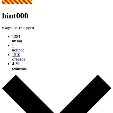
hint000
у админа три руки
1384
вклад
1
вопрос
1510
ответов
41%
решений