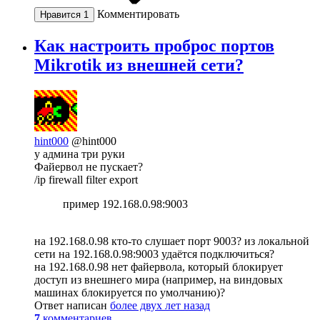
Комментировать
Нравится
1
Как настроить проброс портов
Mikrotik из внешней сети?
hint000
@hint000
у админа три руки
Файервол не пускает?
/ip firewall filter export
пример 192.168.0.98:9003
на 192.168.0.98 кто-то слушает порт 9003? из локальной
сети на 192.168.0.98:9003 удаётся подключиться?
на 192.168.0.98 нет файервола, который блокирует
доступ из внешнего мира (например, на виндовых
машинах блокируется по умолчанию)?
Ответ написан
более двух лет назад
7
комментариев