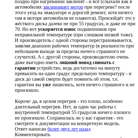
поздно при нагревании заклинят - и всё (слыхали как в
автомобилях
заклинивает мотор
при перегреве? после
этого уезд на эвакуаторе и дорогой ремонт, хотя ничего
там в моторе автомобиля не плавится). Произойдёт это у
жёсткого диска далеко не при 55 градусах, и даже не при
70. Но вот
ускоряется износ
подшипников при
неправильной температуре (при слишком низкой тоже).
И производитель с одной стороны перестраховывается,
заявляя диапазон рабочих температур (в реальности при
небольшом выходе за пределы ничего страшного не
случится). А с другой стороны, производителю очень
даже выгодно иметь
лишний повод снимать с
гарантии
устройство, ведь достаточно на минуту
превысить на один градус предельную температуру - и
диск до самой смерти будет помнить об этом, т.е.
гарантии вы
уже
лишились, хотя ничего страшного и не
произошло.
Короче: да, в целом перегрев - это плохо, особенно
длительный перегрев. Нет, за один час работы с
внутренней температурой 55 градусов ничего плохого
не произошло. Сохранилась ли у вас гарантия - это
смотрите в документации на конкретную модель.
Ответ написан
более двух лет назад
Комментировать