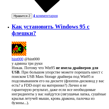
4
комментария
Нравится
2
Как установить Windows 95 с
флешки?
hint000
@hint000
у админа три руки
Никак. Потому что Win95
не имела драйверов для
USB
. При большом упорстве можете порешать квест с
поиском USB Mass Storage драйвера под Win95 и
подсовыванием его на дискете (флоппи-дисковод у вас
есть? а FDD-порт на материнке?) Лично я не
гарантирую результат, даже если все необходимые
ингридиенты у вас найдутся (лягушачья лапка, сушёные
крылья летучей мыши, кровь дракона, палочка из
бузины...).