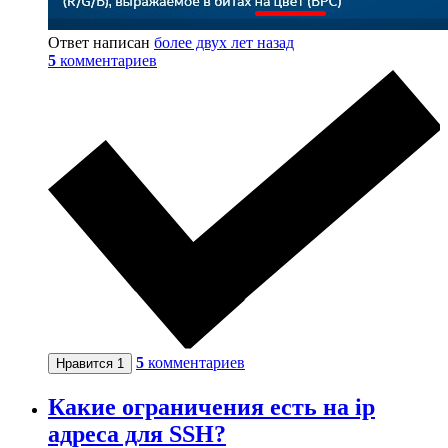
Ответ написан
более двух лет назад
5
комментариев
5
комментариев
Нравится
1
Какие ограничения есть на ip
адреса для SSH?