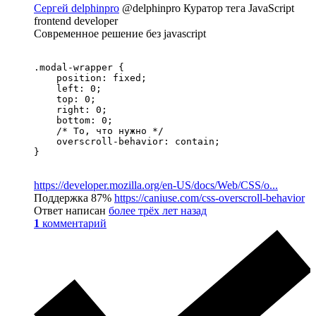
Сергей delphinpro
@delphinpro
Куратор тега JavaScript
frontend developer
Современное решение без javascript
.modal-wrapper {

    position: fixed;

    left: 0;

    top: 0;

    right: 0;

    bottom: 0;

    /* То, что нужно */

    overscroll-behavior: contain;

}
https://developer.mozilla.org/en-US/docs/Web/CSS/o...
Поддержка 87%
https://caniuse.com/css-overscroll-behavior
Ответ написан
более трёх лет назад
1
комментарий