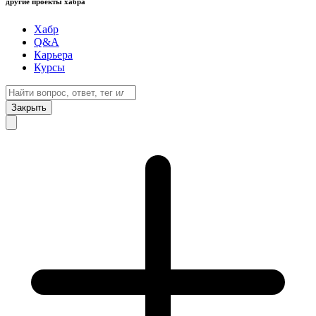
другие проекты хабра
Хабр
Q&A
Карьера
Курсы
Закрыть