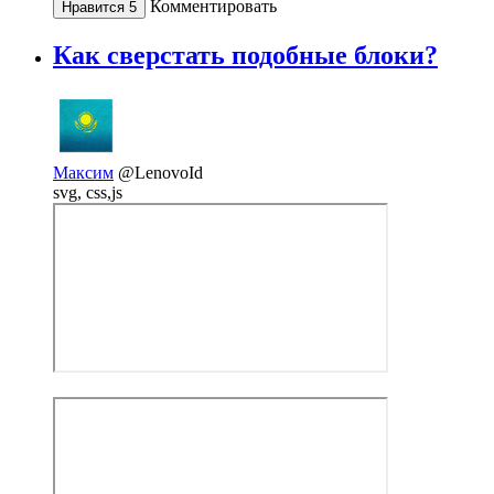
Комментировать
Нравится
5
Как сверстать подобные блоки?
Максим
@LenovoId
svg, css,js