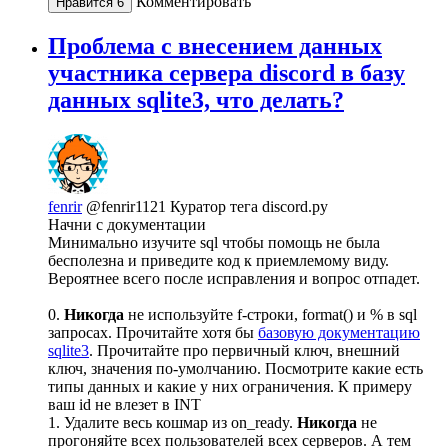
Комментировать
Нравится
6
Проблема с внесением данных
участника сервера discord в базу
данных sqlite3, что делать?
fenrir
@fenrir1121
Куратор тега discord.py
Начни с документации
Минимально изучите sql чтобы помощь не была
бесполезна и приведите код к приемлемому виду.
Вероятнее всего после исправления и вопрос отпадет.
0.
Никогда
не используйте f-строки, format() и % в sql
запросах. Прочитайте хотя бы
базовую документацию
sqlite3
. Прочитайте про первичный ключ, внешний
ключ, значения по-умолчанию. Посмотрите какие есть
типы данных и какие у них ограничения. К примеру
ваш id не влезет в INT
1. Удалите весь кошмар из on_ready.
Никогда
не
прогоняйте всех пользователей всех серверов. А тем