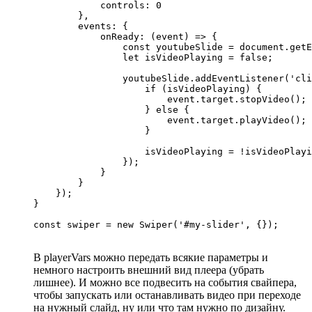
            controls: 0

        },

        events: {

            onReady: (event) => {

                const youtubeSlide = document.getE
                let isVideoPlaying = false;

                youtubeSlide.addEventListener('cli
                    if (isVideoPlaying) {

                        event.target.stopVideo();

                    } else {

                        event.target.playVideo();

                    }

                    isVideoPlaying = !isVideoPlayi
                });

            }

        }

    });

}

const swiper = new Swiper('#my-slider', {});
В playerVars можно передать всякие параметры и
немного настроить внешний вид плеера (убрать
лишнее). И можно все подвесить на события свайпера,
чтобы запускать или останавливать видео при переходе
на нужный слайд, ну или что там нужно по дизайну.