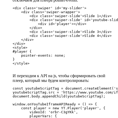
отключаем для плеера pointer-events:
<div class='swiper' id='my-slider'>

    <div class='swiper-wrapper'>

        <div class='swiper-slide'>Slide 1</div>

        <div class='swiper-slide' id='youtube-slid
            <div id='player'></div>

        </div>

        <div class='swiper-slide'>Slide 3</div>

        <div class='swiper-slide'>Slide 4</div>

    </div>

</div>

<style>

#player {

    pointer-events: none;

}

</style>
И переходим к API на js, чтобы сформировать свой
плеер, который мы будем контролировать:
const youtubeScriptTag = document.createElement('s
youtubeScriptTag.src = 'https://www.youtube.com/if
document.body.appendChild(youtubeScriptTag);

window.onYouTubeIframeAPIReady = () => {

    const player = new YT.Player('player', {

        videoId: 'orbr-C3gYKk',

        playerVars: {
