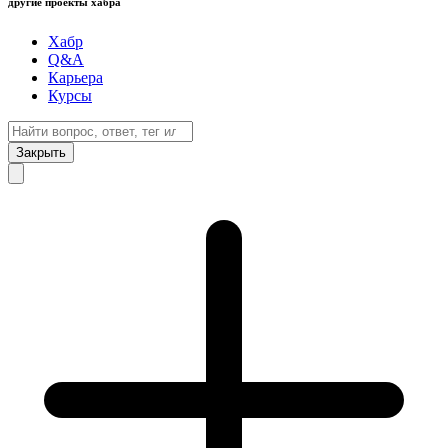
другие проекты хабра
Хабр
Q&A
Карьера
Курсы
Закрыть