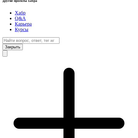
другие проекты хабра
Хабр
Q&A
Карьера
Курсы
Закрыть