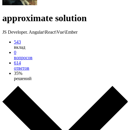
approximate solution
JS Developer. Angular\React\Vue\Ember
543
вклад
0
вопросов
614
ответов
35%
решений