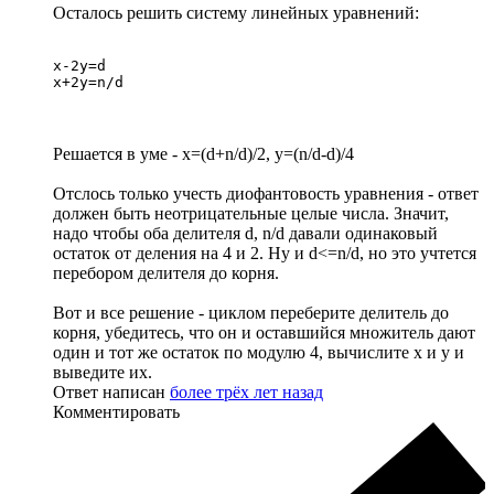
Осталось решить систему линейных уравнений:
x-2y=d

x+2y=n/d
Решается в уме - x=(d+n/d)/2, y=(n/d-d)/4
Отслось только учесть диофантовость уравнения - ответ
должен быть неотрицательные целые числа. Значит,
надо чтобы оба делителя d, n/d давали одинаковый
остаток от деления на 4 и 2. Ну и d<=n/d, но это учтется
перебором делителя до корня.
Вот и все решение - циклом переберите делитель до
корня, убедитесь, что он и оставшийся множитель дают
один и тот же остаток по модулю 4, вычислите x и y и
выведите их.
Ответ написан
более трёх лет назад
Комментировать