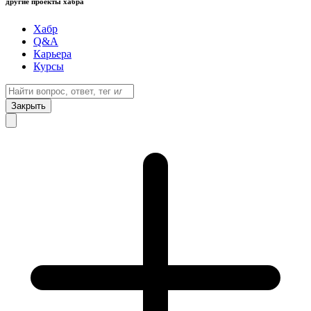
другие проекты хабра
Хабр
Q&A
Карьера
Курсы
Закрыть