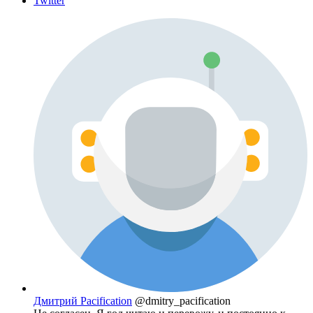
Twitter
Дмитрий Pacification
@dmitry_pacification