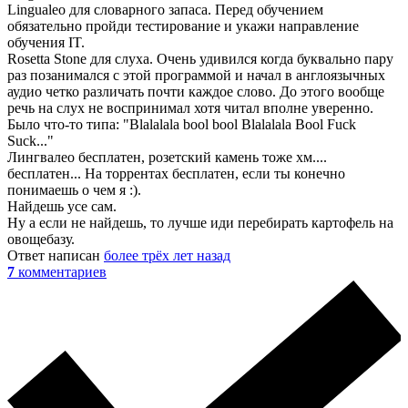
Lingualeo для словарного запаса. Перед обучением
обязательно пройди тестирование и укажи направление
обучения IT.
Rosetta Stone для слуха. Очень удивился когда буквально пару
раз позанимался с этой программой и начал в англоязычных
аудио четко различать почти каждое слово. До этого вообще
речь на слух не воспринимал хотя читал вполне уверенно.
Было что-то типа: "Blalalala bool bool Blalalala Bool Fuck
Suck..."
Лингвалео бесплатен, розетский камень тоже хм....
бесплатен... На торрентах бесплатен, если ты конечно
понимаешь о чем я :).
Найдешь усе сам.
Ну а если не найдешь, то лучше иди перебирать картофель на
овощебазу.
Ответ написан
более трёх лет назад
7
комментариев