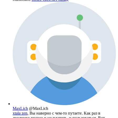
MaxLich
@MaxLich
xtala zen
, Вы наверно с чем-то путаете. Как раз в
дуолинго можно и не платить, и пользоваться. Вот