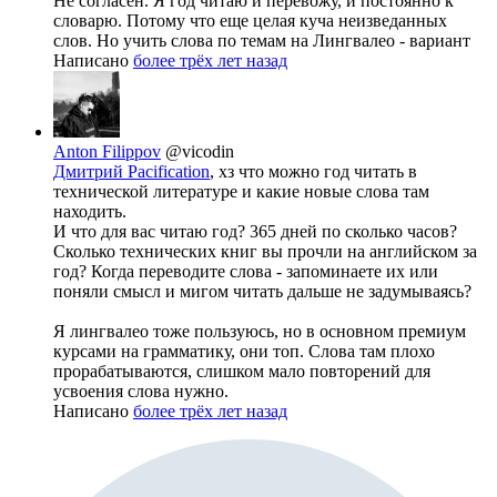
Не согласен. Я год читаю и перевожу, и постоянно к
словарю. Потому что еще целая куча неизведанных
слов. Но учить слова по темам на Лингвалео - вариант
Написано
более трёх лет назад
Anton Filippov
@vicodin
Дмитрий Pacification
, хз что можно год читать в
технической литературе и какие новые слова там
находить.
И что для вас читаю год? 365 дней по сколько часов?
Сколько технических книг вы прочли на английском за
год? Когда переводите слова - запоминаете их или
поняли смысл и мигом читать дальше не задумываясь?
Я лингвалео тоже пользуюсь, но в основном премиум
курсами на грамматику, они топ. Слова там плохо
прорабатываются, слишком мало повторений для
усвоения слова нужно.
Написано
более трёх лет назад