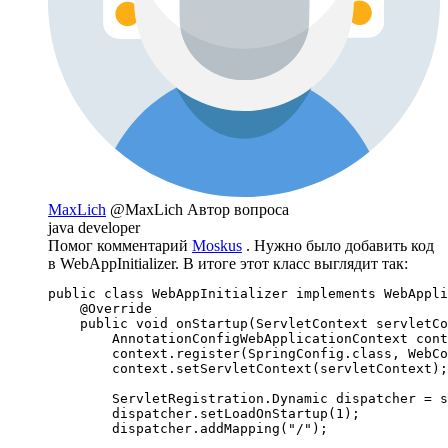
MaxLich
@MaxLich
Автор вопроса
java developer
Помог комментарий
Moskus
. Нужно было добавить код
в WebAppInitializer. В итоге этот класс выглядит так:
public class WebAppInitializer implements WebAppli
    @Override

    public void onStartup(ServletContext servletCo
        AnnotationConfigWebApplicationContext cont
        context.register(SpringConfig.class, WebCo
        context.setServletContext(servletContext);

        ServletRegistration.Dynamic dispatcher = s
        dispatcher.setLoadOnStartup(1);

        dispatcher.addMapping("/");
