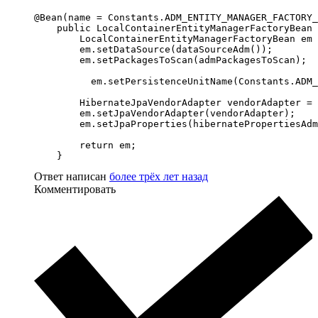
@Bean(name = Constants.ADM_ENTITY_MANAGER_FACTORY_
    public LocalContainerEntityManagerFactoryBean 
        LocalContainerEntityManagerFactoryBean em 
        em.setDataSource(dataSourceAdm());

        em.setPackagesToScan(admPackagesToScan);

          em.setPersistenceUnitName(Constants.ADM_
        HibernateJpaVendorAdapter vendorAdapter = 
        em.setJpaVendorAdapter(vendorAdapter);

        em.setJpaProperties(hibernatePropertiesAdm
        return em;

    }
Ответ написан
более трёх лет назад
Комментировать