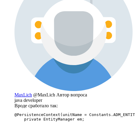
MaxLich
@MaxLich
Автор вопроса
java developer
Вроде сработало так:
@PersistenceContext(unitName = Constants.ADM_ENTIT
    private EntityManager em;