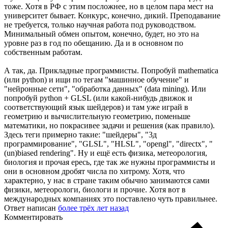
тоже. Хотя в РФ с этим посложнее, но в целом пара мест на
университет бывает. Конкурс, конечно, дикий. Преподавание
не требуется, только научная работа под руководством.
Минимальный обмен опытом, конечно, будет, но это на
уровне раз в год по обещанию. Да и в основном по
собственным работам.
А так, да. Прикладные программисты. Попробуй mathematica
(или python) и ищи по тегам "машинное обучение" и
"нейронные сети", "обработка данных" (data mining). Или
попробуй python + GLSL (или какой-нибудь движок и
соответствующий язык шейдеров) и там уже играй в
геометрию и вычислительную геометрию, поменьше
математики, но покрасивее задачи и решения (как правило).
Здесь теги примерно такие: "шейдеры", "3д
программирование", "GLSL", "HLSL", "opengl", "directx", "
(un)biased rendering". Ну и ещё есть физика, метеорология,
биология и прочая ересь, где так же нужны программисты и
они в основном дробят числа по хитрому. Хотя, что
характерно, у нас в стране таким обычно занимаются сами
физики, метеорологи, биологи и прочие. Хотя вот в
международных компаниях это поставлено чуть правильнее.
Ответ написан
более трёх лет назад
Комментировать