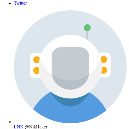
Twitter
LNK
@NikHaker