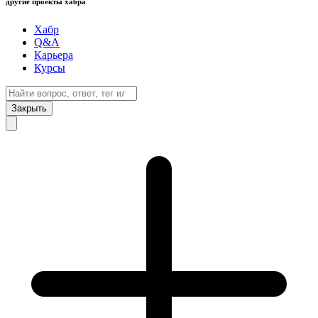
другие проекты хабра
Хабр
Q&A
Карьера
Курсы
Закрыть