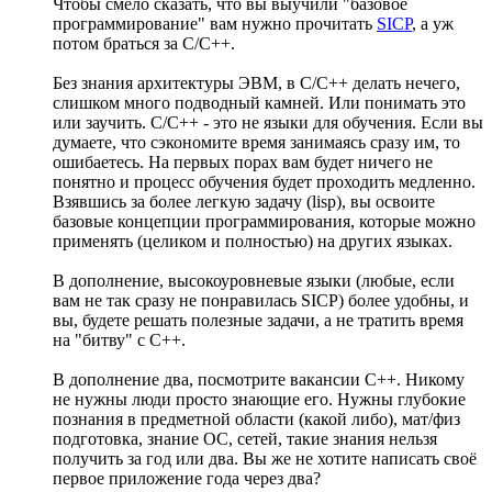
Чтобы смело сказать, что вы выучили "базовое
программирование" вам нужно прочитать
SICP
, а уж
потом браться за С/С++.
Без знания архитектуры ЭВМ, в C/C++ делать нечего,
слишком много подводный камней. Или понимать это
или заучить. C/C++ - это не языки для обучения. Если вы
думаете, что сэкономите время занимаясь сразу им, то
ошибаетесь. На первых порах вам будет ничего не
понятно и процесс обучения будет проходить медленно.
Взявшись за более легкую задачу (lisp), вы освоите
базовые концепции программирования, которые можно
применять (целиком и полностью) на других языках.
В дополнение, высокоуровневые языки (любые, если
вам не так сразу не понравилась SICP) более удобны, и
вы, будете решать полезные задачи, а не тратить время
на "битву" с C++.
В дополнение два, посмотрите вакансии C++. Никому
не нужны люди просто знающие его. Нужны глубокие
познания в предметной области (какой либо), мат/физ
подготовка, знание ОС, сетей, такие знания нельзя
получить за год или два. Вы же не хотите написать своё
первое приложение года через два?