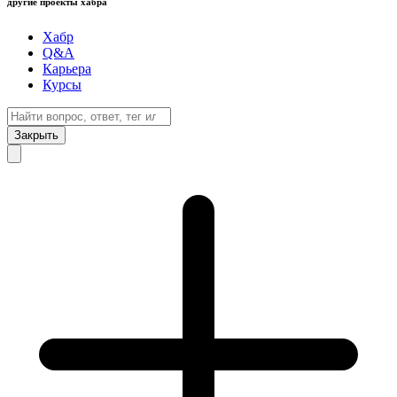
другие проекты хабра
Хабр
Q&A
Карьера
Курсы
Закрыть