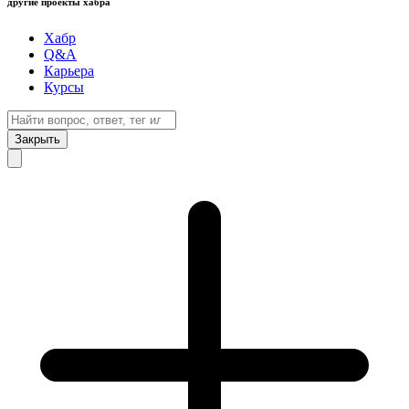
другие проекты хабра
Хабр
Q&A
Карьера
Курсы
Закрыть