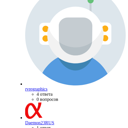
rvregraphics
4 ответа
0 вопросов
Daemon23RUS
1 ответ