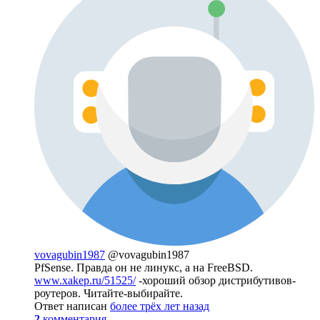
vovagubin1987
@vovagubin1987
PfSense. Правда он не линукс, а на FreeBSD.
www.xakep.ru/51525/
-хороший обзор дистрибутивов-
роутеров. Читайте-выбирайте.
Ответ написан
более трёх лет назад
2
комментария