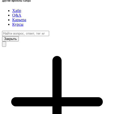
другие проекты хабра
Хабр
Q&A
Карьера
Курсы
Закрыть