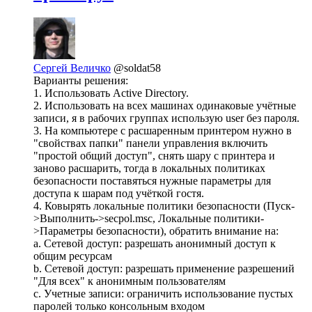
Сергей Величко
@soldat58
Варианты решения:
1. Использовать Active Directory.
2. Использовать на всех машинах одинаковые учётные
записи, я в рабочих группах использую user без пароля.
3. На компьютере с расшаренным принтером нужно в
"свойствах папки" панели управления включить
"простой общий доступ", снять шару с принтера и
заново расшарить, тогда в локальных политиках
безопасности поставяться нужные параметры для
доступа к шарам под учёткой гостя.
4. Ковырять локальные политики безопасности (Пуск-
>Выполнить->secpol.msc, Локальные политики-
>Параметры безопасности), обратить внимание на:
a. Сетевой доступ: разрешать анонимный доступ к
общим ресурсам
b. Сетевой доступ: разрешать применение разрешений
"Для всех" к анонимным пользователям
c. Учетные записи: ограничить использование пустых
паролей только консольным входом