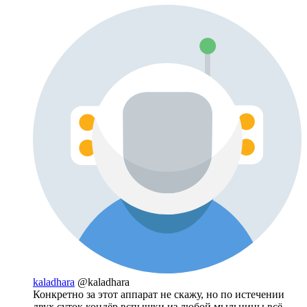
kaladhara
@kaladhara
Конкретно за этот аппарат не скажу, но по истечении
двух суток кондёр вспышки из любой мыльницы всё-