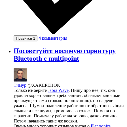
4
комментария
Нравится
1
Посоветуйте носимую гарнитуру
Bluetooth с multipoint
Тимур
@XAKEPEHOK
Только
не
берите
Jabra Wave
. Пишу про нее, т.к. она
удовлетворяет вашим требованиям, облажает многими
преимуществами (только по описанию), но на деле
ужасна. Шумо-подавление работало от обратного. Люди
слышали все шумы, кроме моего голоса. Поменя по
гарантии. По-началу работала хорошо, даже отлично.
Потом начались такие же косяки.
Очень много хороших отзывов читал о
Plantronics