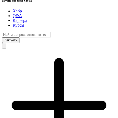
другие проекты хабра
Хабр
Q&A
Карьера
Курсы
Закрыть