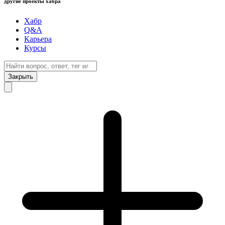
другие проекты хабра
Хабр
Q&A
Карьера
Курсы
Закрыть