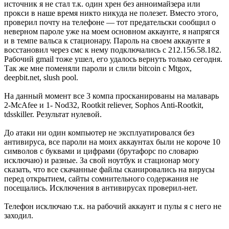
источник я не стал т.к. один хрен без анноимайзера или
прокси в наше время никто никуда не полезет. Вместо этого,
проверил почту на телефоне — тот предательски сообщил о
неверном пароле уже на моем основном аккаунте, я напрягся
и в темпе вальса к стационару. Пароль на своем аккаунте я
восстановил через смс к нему подключались с 212.156.58.182.
Рабочий gmail тоже ушел, его удалось вернуть только сегодня.
Так же мне поменяли пароли и слили bitcoin с Mtgox,
deepbit.net, slush pool.
На данный момент все 3 компа просканированы на малаварь
2-McAfee и 1- Nod32, Rootkit reliever, Sophos Anti-Rootkit,
tdsskiller. Результат нулевой.
До атаки ни один компьютер не эксплуатировался без
антивируса, все пароли на моих аккаунтах были не короче 10
символов с буквами и цифрами (брутафорс по словарю
исключаю) и разные. За свой ноутбук и стационар могу
сказать, что все скачанные файлы сканировались на вирусы
перед открытием, сайты сомнительного содержания не
посещались. Исключения в антивирусах проверил-нет.
Телефон исключаю т.к. на рабочий аккаунт и пулы я с него не
заходил.