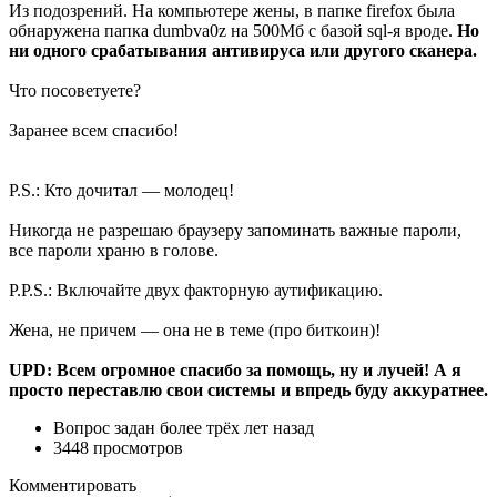
Из подозрений. На компьютере жены, в папке firefox была
обнаружена папка dumbva0z на 500Мб с базой sql-я вроде.
Но
ни одного срабатывания антивируса или другого сканера.
Что посоветуете?
Заранее всем спасибо!
P.S.: Кто дочитал — молодец!
Никогда не разрешаю браузеру запоминать важные пароли,
все пароли храню в голове.
P.P.S.: Включайте двух факторную аутификацию.
Жена, не причем — она не в теме (про биткоин)!
UPD: Всем огромное спасибо за помощь, ну и лучей! А я
просто переставлю свои системы и впредь буду аккуратнее.
Вопрос задан
более трёх лет назад
3448 просмотров
Комментировать