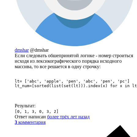
dmshar
@dmshar
Если следовать обшепринятой логике - номер строиться
исходя из лексикографического порядка исходного
массива, то все решается в одну строчку:
lt= ['abc', 'apple', 'pen', 'abc', 'pen', 'pc']

lt_num=[sorted(list(set(lt))).index(x) for x in lt
Результат:
[0, 1, 3, 0, 3, 2]
Ответ написан
более трёх лет назад
3
комментария