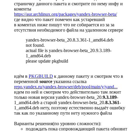
страничку данного пакета и смотрите по нему инфу и
коменты
https://aur.archlinux.org/packages/yandex-browser-beta/
где видно что пакет помечен как устаревший
в коментах ниже пишут что не собирается из за за
отсутствия необходимого файла на удаленном сервере
yandex-browser-beta_20.8.3.361-1_amd64.deb
not found.
actual file is yandex-browser-beta_20.9.3.189-
1_amd64.deb
please update pkgbuild
идём в
PKGBUILD
к данному пакету и смотрим что в
переменной
source
указанна ссылка
repo.yandex.ru/yandex-browser/deb/pool/main/y/yand...
идем по ней и смотрим что действительно там лежит
только новая версия yandex-browser-beta_20.
9.3.189
-
1_amd64.deb а старой yandex-browser-beta_20.
8.3.361
-
1_amd64.deb нету, поэтому естественно выдаёт ошибку
так как по указанному пути нету нужного файла
Варианты решения(по уровню сложности):
подождать пока сопровождающий пакета обновит