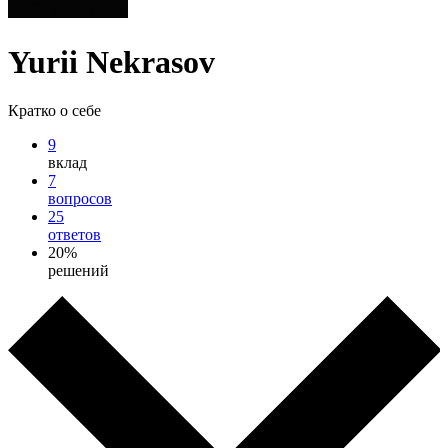
Yurii Nekrasov
Кратко о себе
9
вклад
7
вопросов
25
ответов
20%
решений