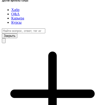
другие проекты хабра
Хабр
Q&A
Карьера
Курсы
Закрыть