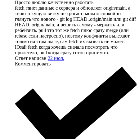
Просто люблю качественно работать
fetch тянет данные с сервера и обновляет origin/main, а
твою текущую ветку не трогает: можно спокойно
глянуть что нового - git log HEAD..origin/main или git diff
HEAD..origin/main, и решить самому - мержить или
ребейзить. pull это тот же fetch плюс сразу merge (или
rebase если настроено), поэтому конфликты вылезают
только на этом шаге, сам fetch их вызвать не может.
Юзай fetch когда хочешь сначала посмотреть что
прилетело, pull когда сразу готов принимать.
Ответ написан
22 июл.
Комментировать