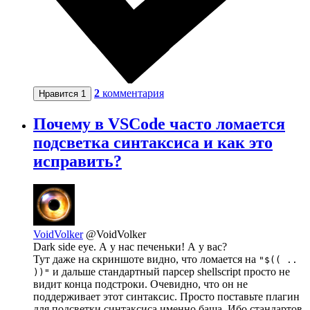
2
комментария
Нравится
1
Почему в VSCode часто ломается
подсветка синтаксиса и как это
исправить?
VoidVolker
@VoidVolker
Dark side eye. А у нас печеньки! А у вас?
Тут даже на скриншоте видно, что ломается на
"$(( ..
и дальше стандартный парсер shellscript просто не
))"
видит конца подстроки. Очевидно, что он не
поддерживает этот синтаксис. Просто поставьте плагин
для подсветки синтаксиса именно баша. Ибо стандартов