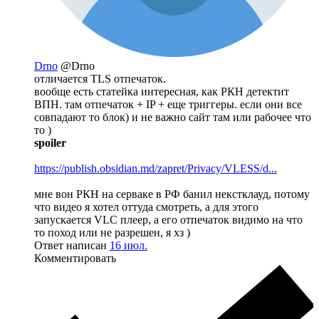
Drno
@Drno
отличается TLS отпечаток.
вообще есть статейка интересная, как РКН детектит
ВПН. там отпечаток + IP + еще триггеры. если они все
совпадают то блок) и не важно сайт там или рабочее что
то )
spoiler
https://publish.obsidian.md/zapret/Privacy/VLESS/d...
мне вон РКН на серваке в РФ банил некстклауд, потому
что видео я хотел оттуда смотреть, а для этого
запускается VLC плеер, а его отпечаток видимо на что
то поход или не разрешен, я хз )
Ответ написан
16 июл.
Комментировать