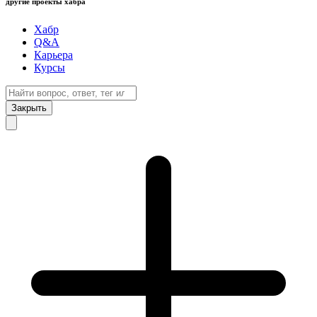
другие проекты хабра
Хабр
Q&A
Карьера
Курсы
Закрыть