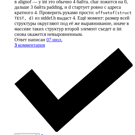
в alignof — у int это обычно 4 байта. char ложится на 0,
дальше 3 байта padding, и d стартует ровно с адреса
кратного 4. Проверить руками просто:
offsetof(struct
из stddef.h выдаст 4. Ещё момент: размер всей
TEST, d)
структуры округляют под её же выравнивание, иначе в
массиве таких структур второй элемент съедет и int
снова окажется невыровненным.
Ответ написан
07 июл.
3
комментария