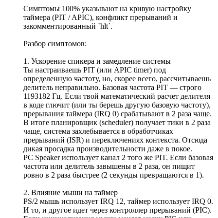
Симптомы 100% указывают на кривую настройку
таймера (PIT / APIC), конфликт прерываний и
закомментированный `hlt`.
Разбор симптомов:
1. Ускорение спикера и замедление системы
Ты настраиваешь PIT (или APIC timer) под
определенную частоту, но, скорее всего, рассчитываешь
делитель неправильно. Базовая частота PIT — строго
1193182 Гц. Если твой математический расчет делителя
в коде глючит (или ты берешь другую базовую частоту),
прерывания таймера (IRQ 0) срабатывают в 2 раза чаще.
В итоге планировщик (scheduler) получает тики в 2 раза
чаще, система захлебывается в обработчиках
прерываний (ISR) и переключениях контекста. Отсюда
дикая просадка производительности даже в покое.
PC Speaker использует канал 2 того же PIT. Если базовая
частота или делитель завышены в 2 раза, он пищит
ровно в 2 раза быстрее (2 секунды превращаются в 1).
2. Влияние мыши на таймер
PS/2 мышь использует IRQ 12, таймер использует IRQ 0.
И то, и другое идет через контроллер прерываний (PIC).