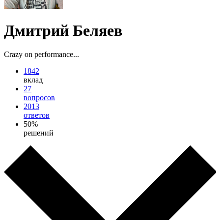
Дмитрий Беляев
Crazy on performance...
1842
вклад
27
вопросов
2013
ответов
50%
решений