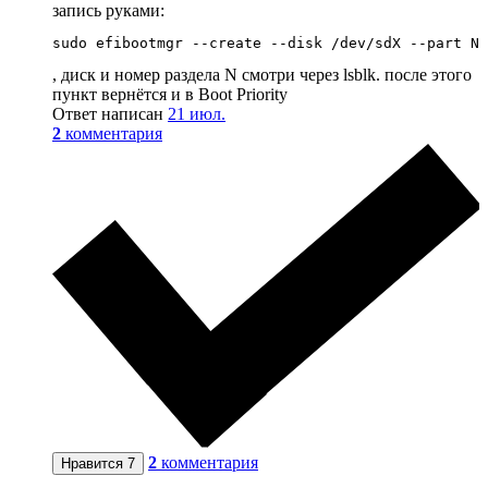
запись руками:
sudo efibootmgr --create --disk /dev/sdX --part N 
, диск и номер раздела N смотри через lsblk. после этого
пункт вернётся и в Boot Priority
Ответ написан
21 июл.
2
комментария
2
комментария
Нравится
7