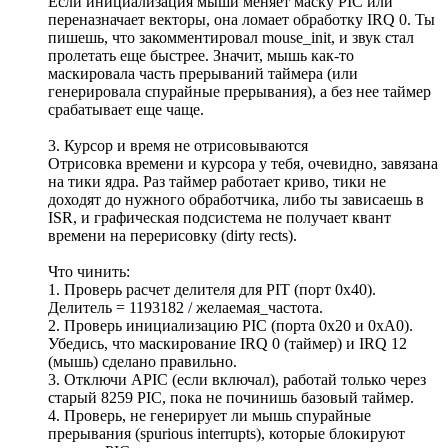
Если инициализация мыши меняет маску PIC или
переназначает векторы, она ломает обработку IRQ 0. Ты
пишешь, что закомментировал mouse_init, и звук стал
пролетать еще быстрее. Значит, мышь как-то
маскировала часть прерываний таймера (или
генерировала спурайные прерывания), а без нее таймер
срабатывает еще чаще.
3. Курсор и время не отрисовываются
Отрисовка времени и курсора у тебя, очевидно, завязана
на тики ядра. Раз таймер работает криво, тики не
доходят до нужного обработчика, либо ты зависаешь в
ISR, и графическая подсистема не получает квант
времени на перерисовку (dirty rects).
Что чинить:
1. Проверь расчет делителя для PIT (порт 0x40).
Делитель = 1193182 / желаемая_частота.
2. Проверь инициализацию PIC (порта 0x20 и 0xA0).
Убедись, что маскирование IRQ 0 (таймер) и IRQ 12
(мышь) сделано правильно.
3. Отключи APIC (если включал), работай только через
старый 8259 PIC, пока не починишь базовый таймер.
4. Проверь, не генерирует ли мышь спурайные
прерывания (spurious interrupts), которые блокируют