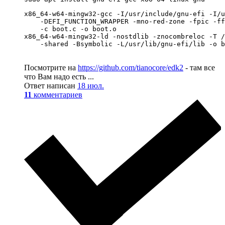
x86_64-w64-mingw32-gcc -I/usr/include/gnu-efi -I/u
    -DEFI_FUNCTION_WRAPPER -mno-red-zone -fpic -ff
    -c boot.c -o boot.o

x86_64-w64-mingw32-ld -nostdlib -znocombreloc -T /
    -shared -Bsymbolic -L/usr/lib/gnu-efi/lib -o b
Посмотрите на
https://github.com/tianocore/edk2
- там все
что Вам надо есть ...
Ответ написан
18 июл.
11
комментариев