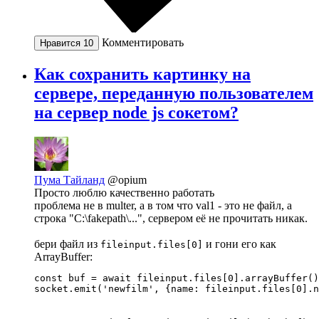
Комментировать
Нравится
10
Как сохранить картинку на
сервере, переданную пользователем
на сервер node js сокетом?
Пума Тайланд
@opium
Просто люблю качественно работать
проблема не в multer, а в том что val1 - это не файл, а
строка "C:\fakepath\...", сервером её не прочитать никак.
бери файл из
и гони его как
fileinput.files[0]
ArrayBuffer:
const buf = await fileinput.files[0].arrayBuffer()
socket.emit('newfilm', {name: fileinput.files[0].n