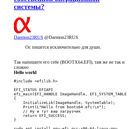
системы?
Daemon23RUS
@Daemon23RUS
Ос пишется исключительно для души.
Так напишите его себе (BOOTX64.EFI), там же не так и
сложно
Hello world
#include <efilib.h>

EFI_STATUS EFIAPI

efi_main(EFI_HANDLE ImageHandle, EFI_SYSTEM_TABLE 
{

    InitializeLib(ImageHandle, SystemTable);

    Print(L"Hello from bootx64.efi!\n");

    // Ну и тут ваш загрузчик

    return EFI_SUCCESS;

}
sudo apt install gnu-efi gcc-x86-64-linux-gnu