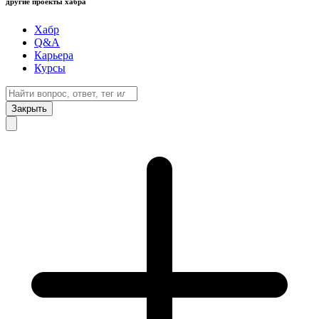
другие проекты хабра
Хабр
Q&A
Карьера
Курсы
Закрыть