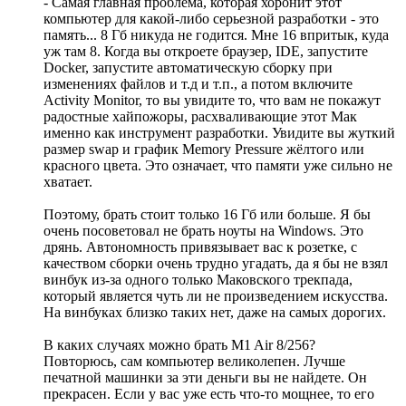
- Самая главная проблема, которая хоронит этот
компьютер для какой-либо серьезной разработки - это
память... 8 Гб никуда не годится. Мне 16 впритык, куда
уж там 8. Когда вы откроете браузер, IDE, запустите
Docker, запустите автоматическую сборку при
изменениях файлов и т.д и т.п., а потом включите
Activity Monitor, то вы увидите то, что вам не покажут
радостные хайпожоры, расхваливающие этот Мак
именно как инструмент разработки. Увидите вы жуткий
размер swap и график Memory Pressure жёлтого или
красного цвета. Это означает, что памяти уже сильно не
хватает.
Поэтому, брать стоит только 16 Гб или больше. Я бы
очень посоветовал не брать ноуты на Windows. Это
дрянь. Автономность привязывает вас к розетке, с
качеством сборки очень трудно угадать, да я бы не взял
винбук из-за одного только Маковского трекпада,
который является чуть ли не произведением искусства.
На винбуках близко таких нет, даже на самых дорогих.
В каких случаях можно брать M1 Air 8/256?
Повторюсь, сам компьютер великолепен. Лучше
печатной машинки за эти деньги вы не найдете. Он
прекрасен. Если у вас уже есть что-то мощнее, то его