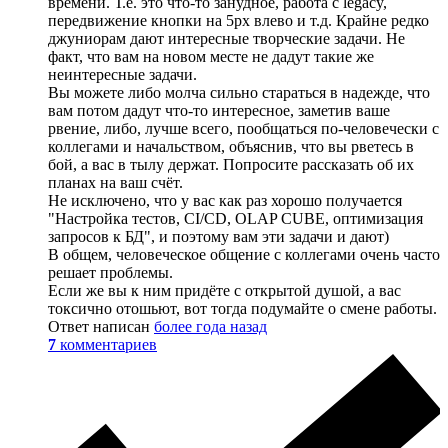
времени. Т.е. это что-то занудное, работа с legacy,
передвижение кнопки на 5px влево и т.д. Крайне редко
джуниорам дают интересные творческие задачи. Не
факт, что вам на новом месте не дадут такие же
неинтересные задачи.
Вы можете либо молча сильно стараться в надежде, что
вам потом дадут что-то интересное, заметив ваше
рвение, либо, лучше всего, пообщаться по-человечески с
коллегами и начальством, объяснив, что вы рветесь в
бой, а вас в тылу держат. Попросите рассказать об их
планах на ваш счёт.
Не исключено, что у вас как раз хорошо получается
"Настройка тестов, CI/CD, OLAP CUBE, оптимизация
запросов к БД", и поэтому вам эти задачи и дают)
В общем, человеческое общение с коллегами очень часто
решает проблемы.
Если же вы к ним придёте с открытой душой, а вас
токсично отошьют, вот тогда подумайте о смене работы.
Ответ написан
более года назад
7
комментариев