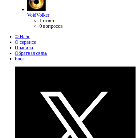
VoidVolker
1 ответ
0 вопросов
© Habr
О сервисе
Правила
Обратная связь
Блог