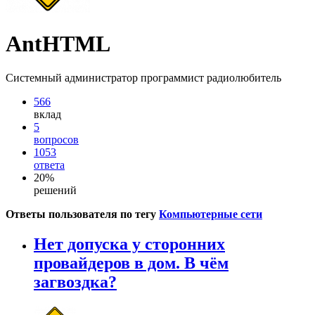
AntHTML
Системный администратор программист радиолюбитель
566
вклад
5
вопросов
1053
ответа
20%
решений
Ответы пользователя по тегу
Компьютерные сети
Нет допуска у сторонних
провайдеров в дом. В чём
загвоздка?