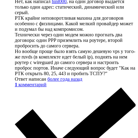
Нет, как написал
hint000
, на один договор выдается
только один адрес: статический, динамический или
серый.
РТК крайне неповоротливая махина для договоров
особенно с физлицами. Какой мелкий провайдер может
и подумал бы над компромисом.
Технически через один модем можно прогнать два
договора: один PPP приземлить на роутере, второй
пробросить до самого сервера.
Но вообще проще было взять самую дешевую vps у того-
же ruvds (в комплекте идет белый ip), поднять на нем
роутер с wireguard до самого сервера и настроить
проброс портов. Иначе следующий вопрос будет "Как на
РТК открыть 80, 25, 443 и пробить ТСПУ?"
Ответ написан
более года назад
1
комментарий