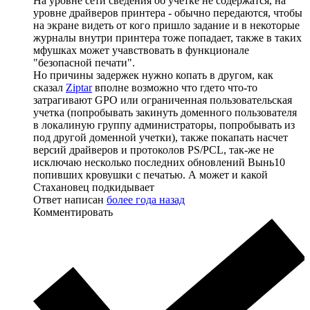
На уровне сети сведения об учетке не содержатся, на
уровне драйверов принтера - обычно передаются, чтобы
на экране видеть от кого пришло задание и в некоторые
журналы внутри принтера тоже попадает, также в таких
мфушках может учавствовать в функционале
"безопасной печати".
Но причины задержек нужно копать в другом, как
сказал
Ziptar
вполне возможно что гдето что-то
затрагивают GPO или ограниченная пользовательская
учетка (попробывать закинуть доменного пользователя
в локалиную группу администраторы, попробывать из
под другой доменной учетки), также покапать насчет
версий драйверов и протоколов PS/PCL, так-же не
исключаю несколько последних обновлений Вынь10
попивших кровушки с печатью. А может и какой
Стахановец подкидывает
Ответ написан
более года назад
Комментировать