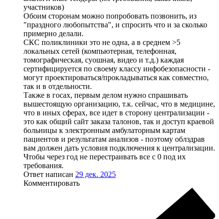
участников)
Обоим сторонам можно попробовать позвонить, из
"праздного любопытства", и спросить что и за сколько
примерно делали.
СКС поликлиники это не одна, а в среднем >5
локальных сетей (компьютерная, телефонная,
томографическая, суошная, видео и т.д.) каждая
сертифицируется по своему классу инфобезопасности -
могут проектироваться/прокладываться как совместно,
так и в отдельности.
Также в госах, первым делом нужно спрашивать
вышестоящую организацию, т.к. сейчас, что в медицине,
что в иных сферах, все идет в сторону централизации -
это как общий сайт заказа талонов, так и доступ краевой
больницы к электронным амбулаторным картам
пациентов и результатам анализов - поэтому облздрав
вам должен дать условия подключения к централизации.
Чтобы через год не перестраивать все с 0 под их
требования.
Ответ написан
29 дек. 2025
Комментировать