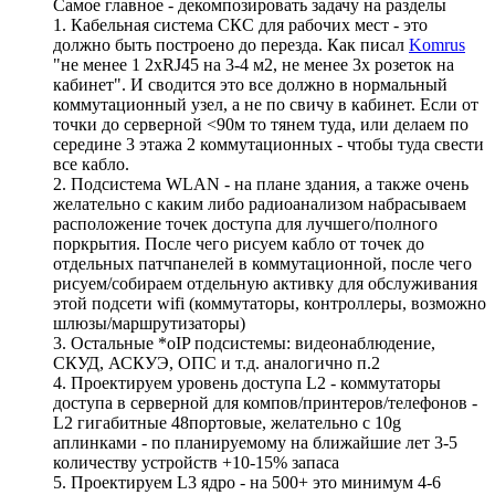
Самое главное - декомпозировать задачу на разделы
1. Кабельная система СКС для рабочих мест - это
должно быть построено до перезда. Как писал
Komrus
"не менее 1 2хRJ45 на 3-4 м2, не менее 3х розеток на
кабинет". И сводится это все должно в нормальный
коммутационный узел, а не по свичу в кабинет. Если от
точки до серверной <90м то тянем туда, или делаем по
середине 3 этажа 2 коммутационных - чтобы туда свести
все кабло.
2. Подсистема WLAN - на плане здания, а также очень
желательно с каким либо радиоанализом набрасываем
расположение точек доступа для лучшего/полного
поркрытия. После чего рисуем кабло от точек до
отдельных патчпанелей в коммутационной, после чего
рисуем/собираем отдельную активку для обслуживания
этой подсети wifi (коммутаторы, контроллеры, возможно
шлюзы/маршрутизаторы)
3. Остальные *oIP подсистемы: видеонаблюдение,
СКУД, АСКУЭ, ОПС и т.д. аналогично п.2
4. Проектируем уровень доступа L2 - коммутаторы
доступа в серверной для компов/принтеров/телефонов -
L2 гигабитные 48портовые, желательно с 10g
аплинками - по планируемому на ближайшие лет 3-5
количеству устройств +10-15% запаса
5. Проектируем L3 ядро - на 500+ это минимум 4-6