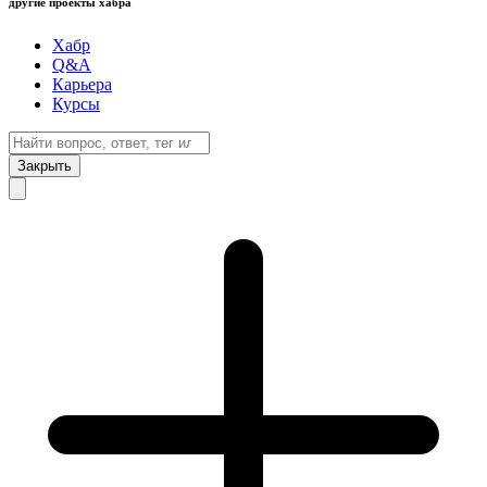
другие проекты хабра
Хабр
Q&A
Карьера
Курсы
Закрыть