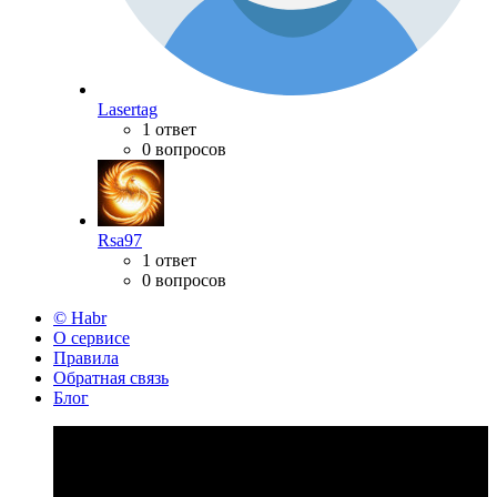
Lasertag
1 ответ
0 вопросов
Rsa97
1 ответ
0 вопросов
© Habr
О сервисе
Правила
Обратная связь
Блог