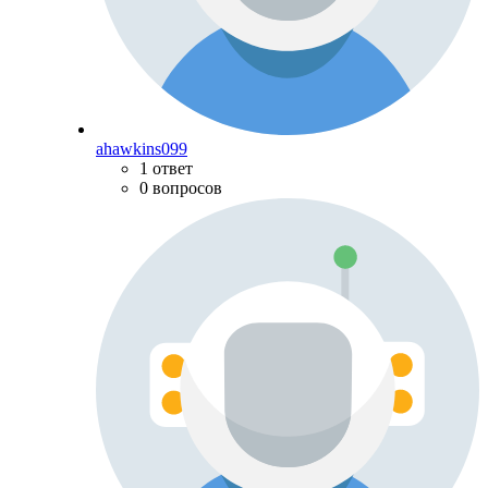
ahawkins099
1 ответ
0 вопросов