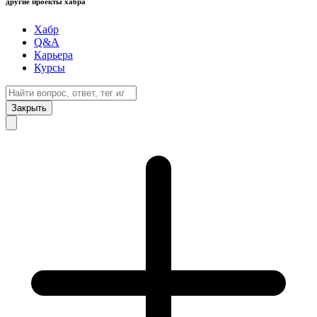
другие проекты хабра
Хабр
Q&A
Карьера
Курсы
Закрыть