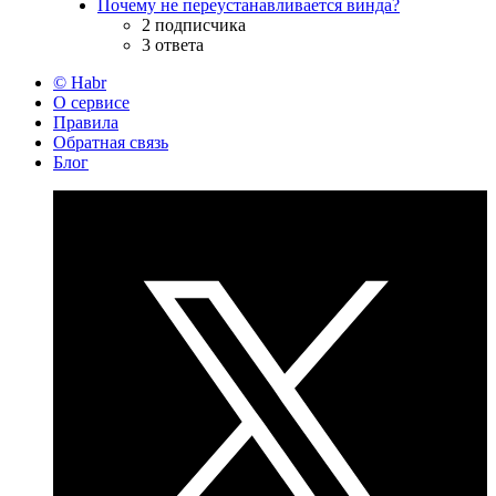
Почему не переустанавливается винда?
2 подписчика
3 ответа
© Habr
О сервисе
Правила
Обратная связь
Блог