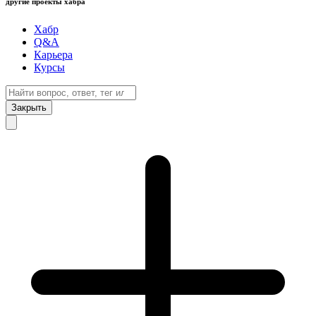
другие проекты хабра
Хабр
Q&A
Карьера
Курсы
Закрыть