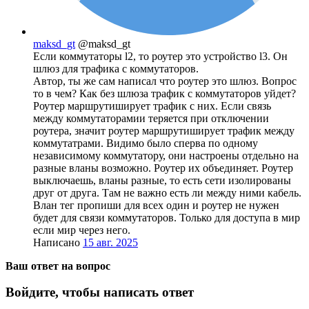
maksd_gt
@maksd_gt
Если коммутаторы l2, то роутер это устройство l3. Он
шлюз для трафика с коммутаторов.
Автор, ты же сам написал что роутер это шлюз. Вопрос
то в чем? Как без шлюза трафик с коммутаторов уйдет?
Роутер маршрутиширует трафик с них. Если связь
между коммутаторамии теряется при отключении
роутера, значит роутер маршрутиширует трафик между
коммутатрами. Видимо было сперва по одному
независимому коммутатору, они настроены отдельно на
разные вланы возможно. Роутер их объединяет. Роутер
выключаешь, вланы разные, то есть сети изолированы
друг от друга. Там не важно есть ли между ними кабель.
Влан тег пропиши для всех один и роутер не нужен
будет для связи коммутаторов. Только для доступа в мир
если мир через него.
Написано
15 авг. 2025
Ваш ответ на вопрос
Войдите, чтобы написать ответ