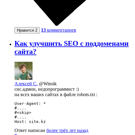
13
комментариев
Нравится
2
Как улучшить SEO с поддоменами
сайта?
Алексей С.
@Winsik
сис.админ, недопрограммист :)
на всех ваших сайтах в файле robots.txt :
User-Agent: *

#....

#<skip>

#....

Host: site.kz
Ответ написан
более трёх лет назад