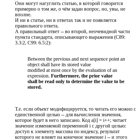
Они могут нагуглить статью, в которой говорится
примерно о том же, о чём задан вопрос, но, увы, не
вполне.
И ни в статье, ни в ответах так и не появляется
правильного ответа.
А правильный ответ -- во второй, неочевидной части
пункта стандарта, описывающего выражения (C89:
3.3:2, C99: 6.5:2):
Between the previous and next sequence point an
object shall have its stored value
modified at most once by the evaluation of an
expression.
Furthermore, the prior value
shall be read only to determine the value to be
stored.
Т.е. если объект модифицируется, то читать его можно с
единственной целью -- для вычисления значения,
которое будет в него записано. Код a[i] = i++; читает
значение изменяемой переменной i с другой целью:
доступ к элементу массива по индексу, результат
которого не влияет на конечное значение i -- и этого