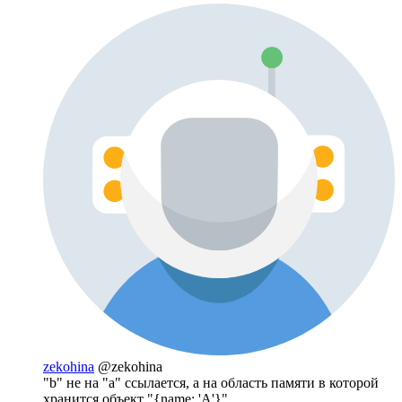
zekohina
@zekohina
"b" не на "a" ссылается, а на область памяти в которой
хранится объект "{name: 'A'}"