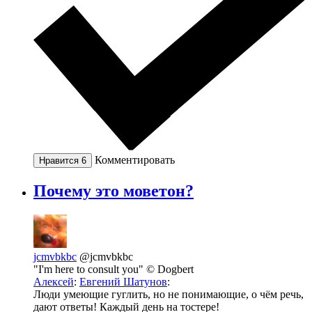
Комментировать
Нравится
6
Почему это моветон?
jcmvbkbc
@jcmvbkbc
"I'm here to consult you" © Dogbert
Алексей
:
Евгений Шатунов
:
Люди умеющие гуглить, но не понимающие, о чём речь,
дают ответы! Каждый день на тостере!