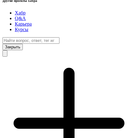
другие проекты хабра
Хабр
Q&A
Карьера
Курсы
Закрыть