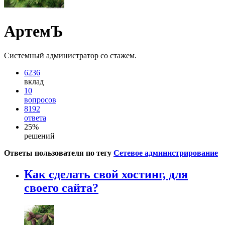
АртемЪ
Системный администратор со стажем.
6236
вклад
10
вопросов
8192
ответа
25%
решений
Ответы пользователя по тегу
Сетевое администрирование
Как сделать свой хостинг, для
своего сайта?