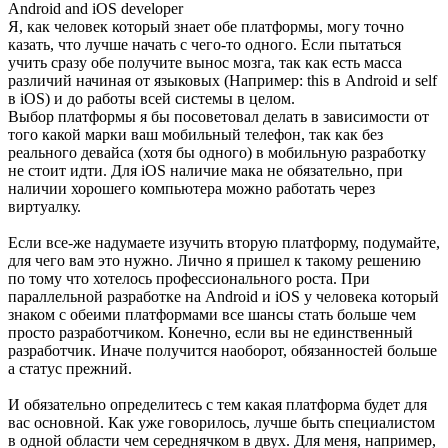
Android and iOS developer
Я, как человек который знает обе платформы, могу точно
казать, что лучше начать с чего-то одного. Если пытаться
учить сразу обе получите вынос мозга, так как есть масса
различий начиная от языковых (Например: this в Android и self
в iOS) и до работы всей системы в целом.
Выбор платформы я бы посоветовал делать в зависимости от
того какой марки ваш мобильный телефон, так как без
реального девайса (хотя бы одного) в мобильную разработку
не стоит идти. Для iOS наличие мака не обязательно, при
наличии хорошего компьютера можно работать через
виртуалку.
Если все-же надумаете изучить вторую платформу, подумайте,
для чего вам это нужно. Лично я пришел к такому решению
по тому что хотелось профессионального роста. При
параллельной разработке на Android и iOS у человека который
знаком с обеими платформами все шансы стать больше чем
просто разработчиком. Конечно, если вы не единственный
разработчик. Иначе получится наоборот, обязанностей больше
а статус прежний.
И обязательно определитесь с тем какая платформа будет для
вас основной. Как уже говорилось, лучше быть специалистом
в одной области чем середнячком в двух. Для меня, например,