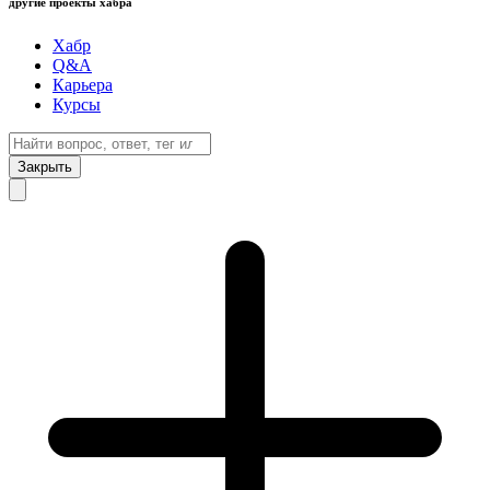
другие проекты хабра
Хабр
Q&A
Карьера
Курсы
Закрыть