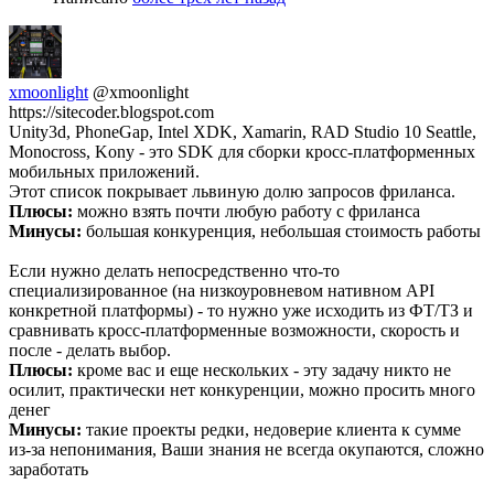
xmoonlight
@xmoonlight
https://sitecoder.blogspot.com
Unity3d, PhoneGap, Intel XDK, Xamarin, RAD Studio 10 Seattle,
Monocross, Kony - это SDK для сборки кросс-платформенных
мобильных приложений.
Этот список покрывает львиную долю запросов фриланса.
Плюсы:
можно взять почти любую работу с фриланса
Минусы:
большая конкуренция, небольшая стоимость работы
Если нужно делать непосредственно что-то
специализированное (на низкоуровневом нативном API
конкретной платформы) - то нужно уже исходить из ФТ/ТЗ и
сравнивать кросс-платформенные возможности, скорость и
после - делать выбор.
Плюсы:
кроме вас и еще нескольких - эту задачу никто не
осилит, практически нет конкуренции, можно просить много
денег
Минусы:
такие проекты редки, недоверие клиента к сумме
из-за непонимания, Ваши знания не всегда окупаются, сложно
заработать