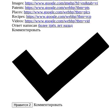
Images:
https://www.google.com/imghp?hl=en&tab=vi
Patents:
https://www.google.com/webhp?tbm=pts
Places:
https://www.google.com/webhp?tbm=plcs
Recipes:
https://www.google.com/webhp?tbm=rcp
Videos:
https://www.google.com/webhp?tbm=vid
Ответ написан
более трёх лет назад
Комментировать
Комментировать
Нравится
2