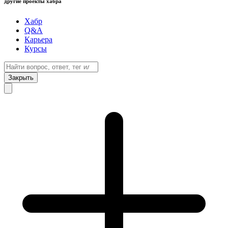
другие проекты хабра
Хабр
Q&A
Карьера
Курсы
Закрыть