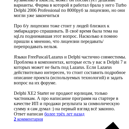
варианты. Фирма в которой я работал брала у него Turbo
Delphi 2006 Professional по 8000руб за лицензию, но они
могли уже закончиться
Про б/у лицензии тоже стоит у людей близких к
эмбаркадеро спрашивать. В своё время была тема на
sql.ru поднимавшая этот вопрос. Насколько я помню
пришли к мнению, что лицензии передавать/
перепродавать нельзя.
Языки FreePascal/Lazarus и Delphi частично совместимы.
Проблема в компонентах, которые есть у вас в Delphi 7 и
которых может не быть под Lazarus. Если Lazarus
действительно интересен, то стоит составить подробное
описание проекта (используемых технологий) и задать
вопрос на их форуме.
Delphi XE2 Starter не продают юрлицам, только
частникам. А про написание программ на стартере в
качестве ИП и продажи результата за символическую
сумму я сам думал :) на первый взгляд всё законно.
Ответ написан
более трёх лет назад
2
комментария