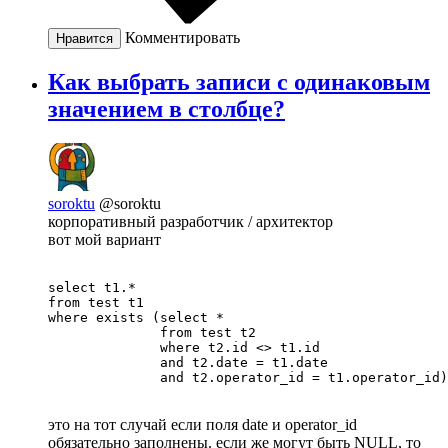
Комментировать
Нравится
Как выбрать записи с одинаковым
значением в столбце?
soroktu
@soroktu
корпоративный разработчик / архитектор
вот мой вариант
select t1.*

from test t1

where exists (select *

              from test t2

              where t2.id <> t1.id

              and t2.date = t1.date

это на тот случай если поля date и operator_id
обязательно заполнены. если же могут быть NULL, то