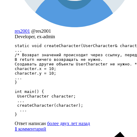
res2001
@res2001
Developer, ex-admin
static void createCharacter(UserCharacter& charact
...

/* Возврат значений происходит через ссылку, перед
В return ничего возвращать не нужно. 

Создавать другие объекты UserCharacter не нужно. *
character.x = 10;

character.y = 10;

...

}

int main() {

 UserCharacter character;

 ...

 createCharacter(character);

  ...

}
Ответ написан
более двух лет назад
1
комментарий