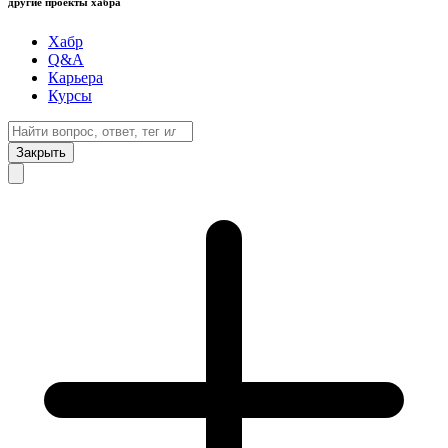
другие проекты хабра
Хабр
Q&A
Карьера
Курсы
Закрыть