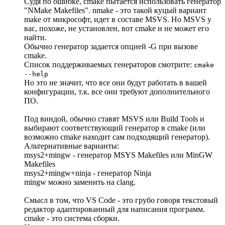
Судя по ошибке, cmake пытается использовать генератор
"NMake Makefiles". nmake - это такой куцый вариант
make от микрософт, идет в составе MSVS. Но MSVS у
вас, похоже, не установлен, вот cmake и не может его
найти.
Обычно генератор задается опцией -G при вызове
cmake.
Список поддерживаемых генераторов смотрите:
cmake
--help
Но это не значит, что все они будут работать в вашей
конфигурации, т.к. все они требуют дополнительного
ПО.
Под виндой, обычно ставят MSVS или Build Tools и
выбирают соответствующий генератор в cmake (или
возможно cmake находит сам подходящий генератор).
Альтернативные варианты:
msys2+mingw - генератор MSYS Makefiles или MinGW
Makefiles
msys2+mingw+ninja - генератор Ninja
mingw можно заменить на clang.
Смысл в том, что VS Code - это грубо говоря текстовый
редактор адаптированный для написания программ.
cmake - это система сборки.