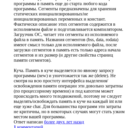
программы в память еще до старта любого кода
программы. Сегменты предназначены для хранения
статических инициализированных/не
инициализированных переменных и констант.
Фактически описание этих сегментов содержится в
исполняемом файле и подготавливается компилятором.
Загрузчик ОС, читает эти сегменты из исполняемого
файла в память. Названия сегментов (bss, data, rodata)
имеют смысл только для исполняемого файла, после
загрузки сегментов в память есть только адреса начала
сегментов и их размер (и другие свойства страниц
памяти сегментов).
Куча. Память в куче выделяется по явному запросу
программы (new) и уничтожается так же (delete). Не
смотря на всю простоту интерфейса выделения/
освобождения памяти операции эти довольно затратны
(по процессорному времени) и под капотом может
происходить много телодвижений, поэтому не следует
выделять/освобождать память в куче на каждый int или
еще хуже char. Для большинства программ эти затраты
не критичны, но в некоторых случаях могут стать узким
местом вашей программы.
Ответ написан
более двух лет назад
1
комментарий