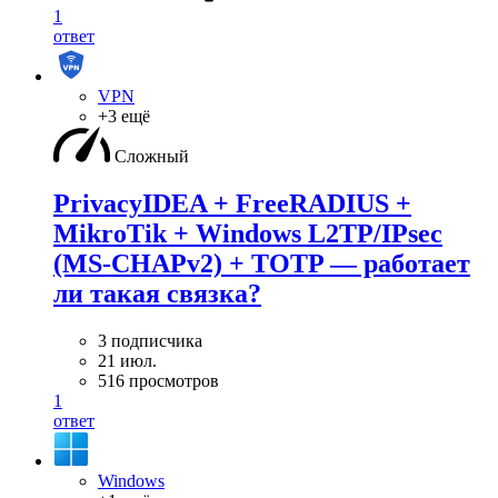
1
ответ
VPN
+3 ещё
Сложный
PrivacyIDEA + FreeRADIUS +
MikroTik + Windows L2TP/IPsec
(MS-CHAPv2) + TOTP — работает
ли такая связка?
3 подписчика
21 июл.
516 просмотров
1
ответ
Windows