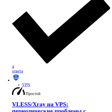
4
ответа
VPN
Простой
VLESS/Xray на VPS:
периодические проблемы с