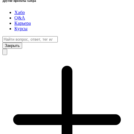
другие проекты хабра
Хабр
Q&A
Карьера
Курсы
Закрыть