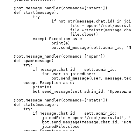
@bot.message_handler(commands=['start'])

def start(message):

	try:

		if not str(message.chat.id) in joinedUser:

			file = open('/root/users.txt', 'a')

			file.write(str(message.chat.id) + '\n')

			file.close()

	except Exception as e:

		print(e)

		bot.send_message(sett.admin_id, 'Произошла ошибка, отправьте кодеру!!!\n'+str(e)+'')

@bot.message_handler(commands=['spam'])

def spam(message):

    try:

        if message.chat.id == sett.admin_id:

            for user in joinedUser:

                bot.send_message(user, message.tex
    except Exception as e:

        print(e)

        bot.send_message(sett.admin_id, 'Произошла
@bot.message_handler(commands=['stats'])

def stats(message):

    try:

        if message.chat.id == sett.admin_id:

            joinedFile = open('/root/users.txt', '
            bot.send_message(message.chat.id, 'Пол
            joinedFile.close

    except Exception as e:
