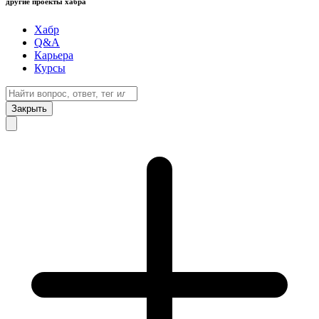
другие проекты хабра
Хабр
Q&A
Карьера
Курсы
Закрыть