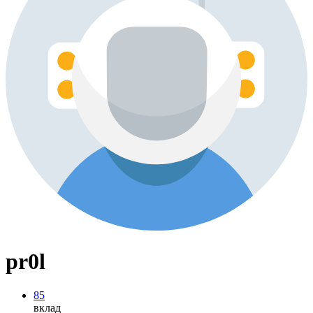
pr0l
85
вклад