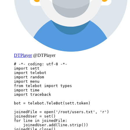
DTPlayer
@DTPlayer
# -*- coding: utf-8 -*-

import sett

import telebot

import random

import menu

from telebot import types

import time

import traceback

bot = telebot.TeleBot(sett.token)

joinedFile = open('/root/users.txt', 'r')

joinedUser = set()

for line in joinedFile:

    joinedUser.add(line.strip())

joinedFile.close()
