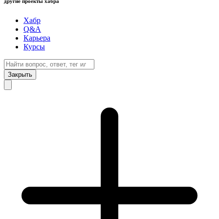
другие проекты хабра
Хабр
Q&A
Карьера
Курсы
Закрыть