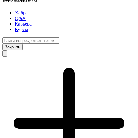
другие проекты хабра
Хабр
Q&A
Карьера
Курсы
Закрыть