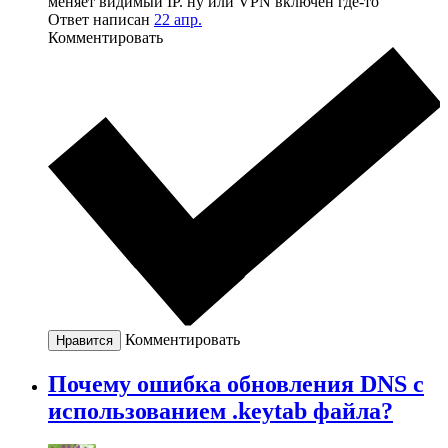
меняет видимый IP. ну или VPN включён где-то
Ответ написан
22 апр.
Комментировать
Комментировать
Нравится
Почему ошибка обновления DNS с
использованием .keytab файла?