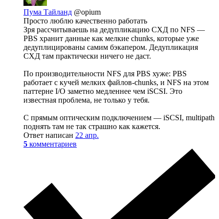
Пума Тайланд
@opium
Просто люблю качественно работать
Зря рассчитываешь на дедупликацию СХД по NFS —
PBS хранит данные как мелкие chunks, которые уже
дедуплицированы самим бэкапером. Дедупликация
СХД там практически ничего не даст.
По производительности NFS для PBS хуже: PBS
работает с кучей мелких файлов-chunks, и NFS на этом
паттерне I/O заметно медленнее чем iSCSI. Это
известная проблема, не только у тебя.
С прямым оптическим подключением — iSCSI, multipath
поднять там не так страшно как кажется.
Ответ написан
22 апр.
5
комментариев