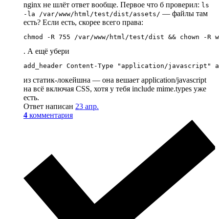
nginx не шлёт ответ вообще. Первое что б проверил:
ls
— файлы там
-la /var/www/html/test/dist/assets/
есть? Если есть, скорее всего права:
chmod -R 755 /var/www/html/test/dist && chown -R w
. А ещё убери
add_header Content-Type "application/javascript" a
из статик-локейшна — она вешает application/javascript
на всё включая CSS, хотя у тебя include mime.types уже
есть.
Ответ написан
23 апр.
4
комментария