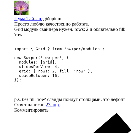
Пума Тайланд
@opium
Просто люблю качественно работать
Grid модуль свайпера нужен. rows: 2 и обязательно fill:
'row':
import { Grid } from 'swiper/modules';

new Swiper('.swiper', {

  modules: [Grid],

  slidesPerView: 4,

  grid: { rows: 2, fill: 'row' },

  spaceBetween: 16,

});
p.s. без fill: 'row' слайды пойдут столбцами, это дефолт
Ответ написан
23 апр.
Комментировать