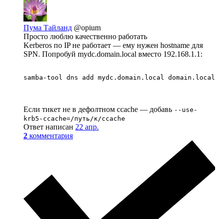
Пума Тайланд
@opium
Просто люблю качественно работать
Kerberos по IP не работает — ему нужен hostname для
SPN. Попробуй mydc.domain.local вместо 192.168.1.1:
samba-tool dns add mydc.domain.local domain.local 
Если тикет не в дефолтном ccache — добавь
--use-
krb5-ccache=/путь/к/ccache
Ответ написан
22 апр.
2
комментария