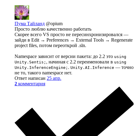
Пума Тайланд
@opium
Просто люблю качественно работать
Скорее всего VS просто не пересинхронизировался —
зайди в Edit → Preferences → External Tools → Regenerate
project files, потом переоткрой .sln.
Namespace зависит от версии пакета: до 2.2 это
using
, начиная с 2.2 переименовали в
Unity.Sentis;
using
.
— точно
Unity.InferenceEngine;
Unity.AI.Inference
не то, такого namespace нет.
Ответ написан
25 апр.
2
комментария