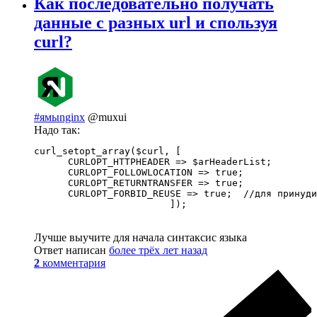
Как последовательно получать
данные с разных url и спользуя
curl?
#ямыnginx
@muxui
Надо так:
curl_setopt_array($curl, [

      CURLOPT_HTTPHEADER => $arHeaderList;

      CURLOPT_FOLLOWLOCATION => true;

      CURLOPT_RETURNTRANSFER => true;

      CURLOPT_FORBID_REUSE => true;  //для принуди
                        ]);
Лучше выучите для начала синтаксис языка
Ответ написан
более трёх лет назад
2
комментария