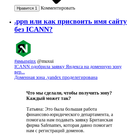
Комментировать
Нравится
1
.ppn или как присвоить имя сайту
без ICANN?
#ямыnginx
@muxui
ICANN одобрила заявку Яндекса на доменную зону
вер...
Доменная зона .yandex проделегирована
Что мы сделали, чтобы получить зону?
Каждый может так?
Татьяна: Это была большая работа
финансово-юридического департамента, а
помогала нам подавать заявку Британская
фирма Safenames, которая давно помогает
нам с регистраций доменов.