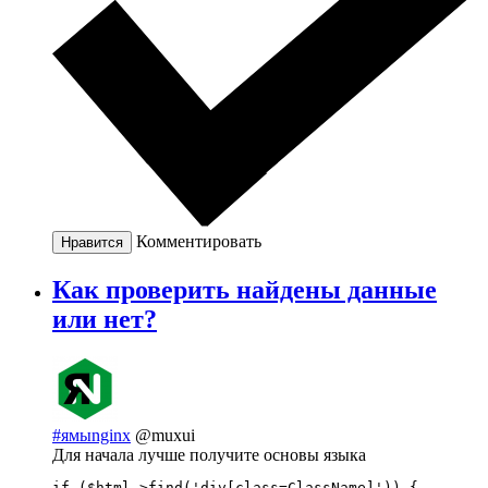
Комментировать
Нравится
Как проверить найдены данные
или нет?
#ямыnginx
@muxui
Для начала лучше получите основы языка
if ($html->find('div[class=ClassName]')) {
