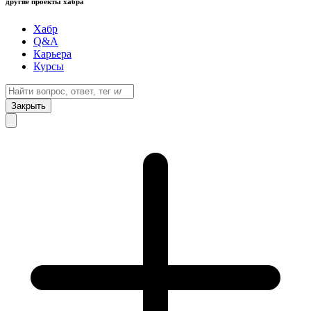
другие проекты хабра
Хабр
Q&A
Карьера
Курсы
Закрыть