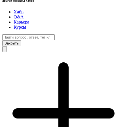
другие проекты хабра
Хабр
Q&A
Карьера
Курсы
Закрыть