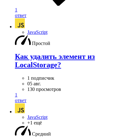
1
ответ
JavaScript
Простой
Как удалить элемент из
LocalStorage?
1 подписчик
05 авг.
130 просмотров
1
ответ
JavaScript
+1 ещё
Средний