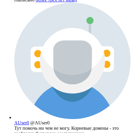
AUser0
@AUser0
Тут помочь ни чем не могу. Корневые домены - это