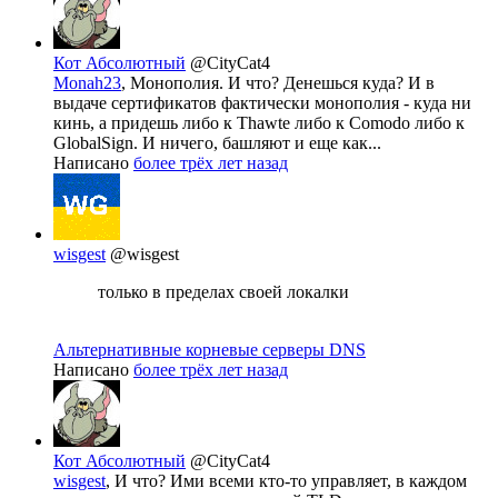
Кот Абсолютный
@CityCat4
Monah23
, Монополия. И что? Денешься куда? И в
выдаче сертификатов фактически монополия - куда ни
кинь, а придешь либо к Thawte либо к Comodo либо к
GlobalSign. И ничего, башляют и еще как...
Написано
более трёх лет назад
wisgest
@wisgest
только в пределах своей локалки
Альтернативные корневые серверы DNS
Написано
более трёх лет назад
Кот Абсолютный
@CityCat4
wisgest
, И что? Ими всеми кто-то управляет, в каждом