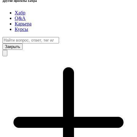
другие проекты хабра
Хабр
Q&A
Карьера
Курсы
Закрыть