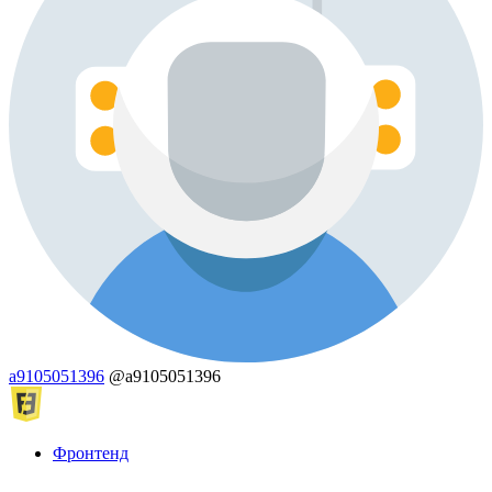
a9105051396
@a9105051396
Фронтенд