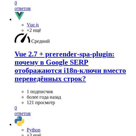
0
ответов
Vue.js
+2 ещё
Средний
Vue 2.7 + prerender‑spa‑plugin:
почему в Google SERP
отображаются i18n‑ключи вместо
переведённых строк?
1 подписчик
более года назад
121 просмотр
0
ответов
Python
+3 ещё