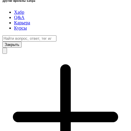
другие проекты хабра
Хабр
Q&A
Карьера
Курсы
Закрыть