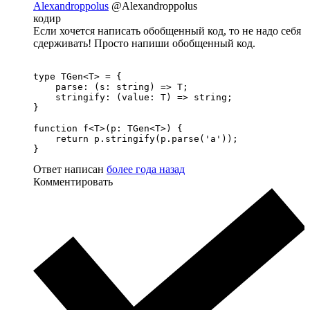
Alexandroppolus
@Alexandroppolus
кодир
Если хочется написать обобщенный код, то не надо себя
сдерживать! Просто напиши обобщенный код.
type TGen<T> = {

    parse: (s: string) => T;

    stringify: (value: T) => string;

}

function f<T>(p: TGen<T>) {

    return p.stringify(p.parse('a'));

}
Ответ написан
более года назад
Комментировать