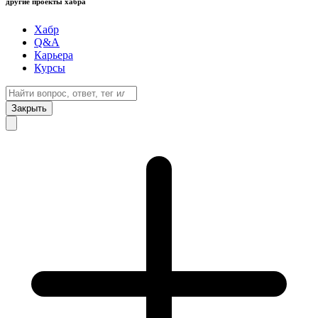
другие проекты хабра
Хабр
Q&A
Карьера
Курсы
Закрыть