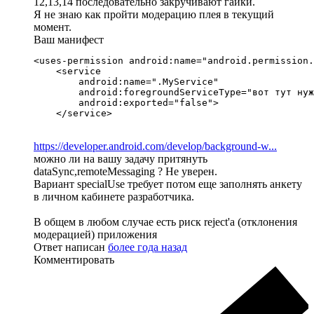
12,13,14 последовательно закручивают гайки.
Я не знаю как пройти модерацию плея в текущий
момент.
Ваш манифест
<uses-permission android:name="android.permission.
    <service

        android:name=".MyService"

        android:foregroundServiceType="вот тут нуж
        android:exported="false">

    </service>
https://developer.android.com/develop/background-w...
можно ли на вашу задачу притянуть
dataSync,remoteMessaging ? Не уверен.
Вариант specialUse требует потом еще заполнять анкету
в личном кабинете разработчика.
В общем в любом случае есть риск reject'а (отклонения
модерацией) приложения
Ответ написан
более года назад
Комментировать