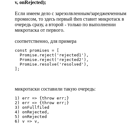
v, onRejected);
Если имеем дело с зарезолвленным/зареджекченным
промисом, то здесь первый then ставит микротаск в
очередь сразу, а второй - только по выполнении
микротаска от первого.
соответственно, для примера
const promises = [

  Promise.reject('rejected1'),

  Promise.reject('rejected2'),

  Promise.resolve('resolved'),

];
микротаски составили такую очередь:
1) err => {throw err;}

2) err => {throw err;}

3) onFullfiled

4) onRejected,

5) onRejected

6) v => v,