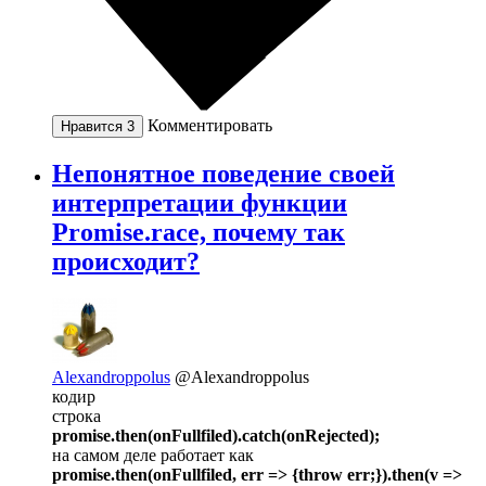
Комментировать
Нравится
3
Непонятное поведение своей
интерпретации функции
Promise.race, почему так
происходит?
Alexandroppolus
@Alexandroppolus
кодир
строка
promise.then(onFullfiled).catch(onRejected);
на самом деле работает как
promise.then(onFullfiled, err => {throw err;}).then(v =>