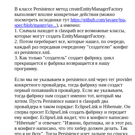
В классе Persistence метод createEntityManagerFactory
выполняет вполне конкретные действия (можно
посмотреть исходники тут
https://github.com/javaee/jpa-
spec/blob/master/jav...
), а именно:
1. Сначала находит в classpath все возможные классы,
которые могут создать EntityManagerFactory.
2. Потом перебирает все, которые нашел, по очереди,
каждый раз передавая очередному "создателю" конфиг
из persistence.xml.
3. Как только "создатель" создает фабрику, цикл
прекращается и фабрика возвращается в нашу
программу.
Если мы не указываем в persistence.xml через тег provider
конкретного провайдера, тогда фабрику нам создаст
первый попавшийся провайдер. Если же указываем,
тогда фабрику нам создаст именно тот, который мы
хотим. Пусть Persistence нашел в classpath два
провайдера в таком порядке: EclipseLink и Hibernate. Он
сперва просит EclipseLink создать фабрику и передает
ему конфиг. EclipseLink видит, что в конфиге написано
"Hibernate" и отвечает: "Извини, братишка, не в этот раз,
в конфиге написано, что это хибер должен делать. Так
что я не буду". Тогда Persistence идет дальше по списку,