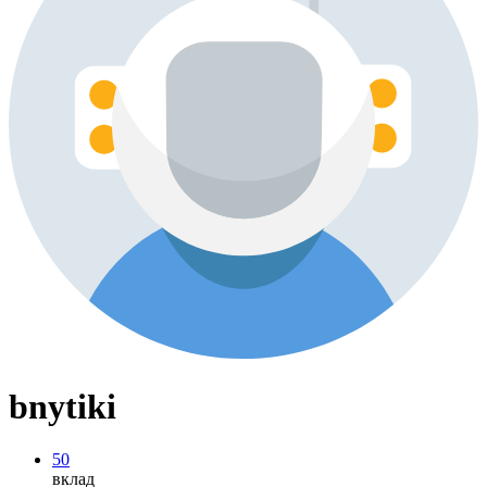
bnytiki
50
вклад