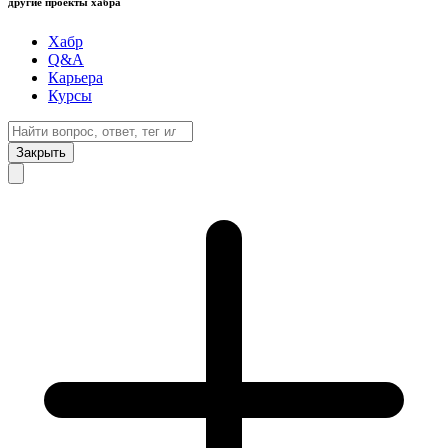
другие проекты хабра
Хабр
Q&A
Карьера
Курсы
Закрыть