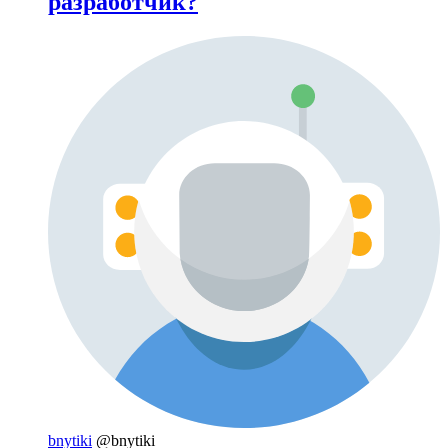
разработчик?
bnytiki
@bnytiki