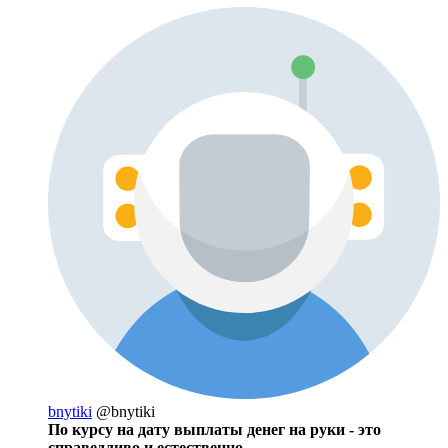
bnytiki
@bnytiki
По курсу на дату выплаты денег на руки - это
справедливо и естественно.