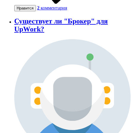
2
комментария
Нравится
Существует ли "Брокер" для
UpWork?