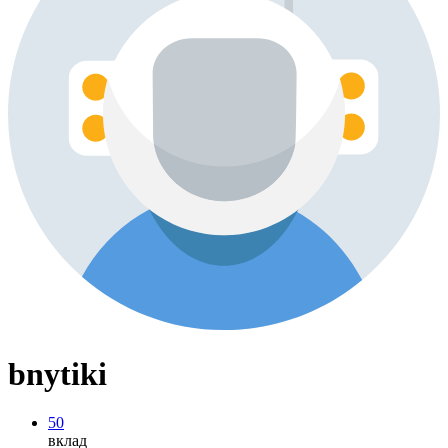
bnytiki
50
вклад