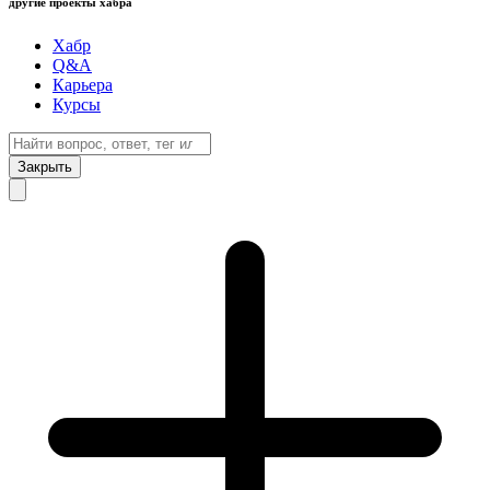
другие проекты хабра
Хабр
Q&A
Карьера
Курсы
Закрыть