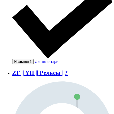
2
комментария
Нравится
1
ZF || YII || Рельсы ||?