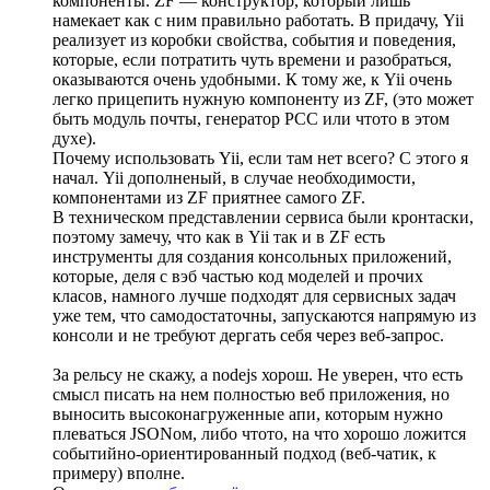
компоненты. ZF — конструктор, который лишь
намекает как с ним правильно работать. В придачу, Yii
реализует из коробки свойства, события и поведения,
которые, если потратить чуть времени и разобраться,
оказываются очень удобными. К тому же, к Yii очень
легко прицепить нужную компоненту из ZF, (это может
быть модуль почты, генератор РСС или чтото в этом
духе).
Почему использовать Yii, если там нет всего? С этого я
начал. Yii дополненый, в случае необходимости,
компонентами из ZF приятнее самого ZF.
В техническом представлении сервиса были кронтаски,
поэтому замечу, что как в Yii так и в ZF есть
инструменты для создания консольных приложений,
которые, деля с вэб частью код моделей и прочих
класов, намного лучше подходят для сервисных задач
уже тем, что самодостаточны, запускаются напрямую из
консоли и не требуют дергать себя через веб-запрос.
За рельсу не скажу, а nodejs хорош. Не уверен, что есть
смысл писать на нем полностью веб приложения, но
выносить высоконагруженные апи, которым нужно
плеваться JSONом, либо чтото, на что хорошо ложится
событийно-ориентированный подход (веб-чатик, к
примеру) вполне.