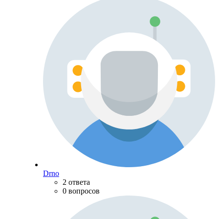
Drno
2 ответа
0 вопросов