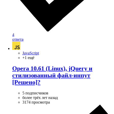
4
ответа
JavaScript
+1 ещё
Opera 10.61 (Linux), jQuery и
стилизованный файл-инпут
[Решено]?
5 подписчиков
более трёх лет назад
3174 просмотра