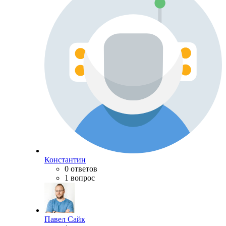
Константин
0 ответов
1 вопрос
Павел Сайк