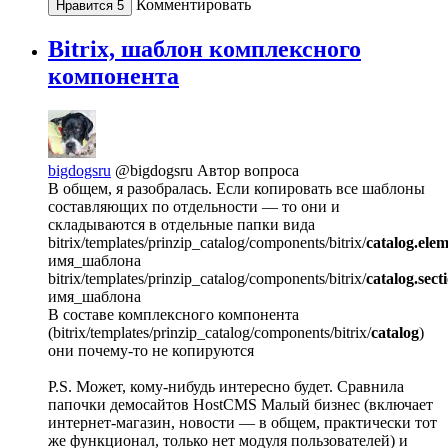
Комментировать
Нравится
5
Bitrix, шаблон комплексного
компонента
bigdogsru
@bigdogsru
Автор вопроса
В общем, я разобралась. Если копировать все шаблоны
составляющих по отдельности — то они и
складываются в отдельные папки вида
bitrix/templates/prinzip_catalog/components/bitrix/
catalog.ele
имя_шаблона
bitrix/templates/prinzip_catalog/components/bitrix/
catalog.secti
имя_шаблона
В составе комплексного компонента
(bitrix/templates/prinzip_catalog/components/bitrix/
catalog
)
они почему-то не копируются
P.S. Может, кому-нибудь интересно будет. Сравнила
папочки демосайтов HostCMS Малый бизнес (включает
интернет-магазин, новости — в общем, практически тот
же функционал, только нет модуля пользователей) и