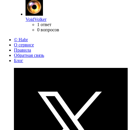
VoidVolker
1 ответ
0 вопросов
© Habr
О сервисе
Правила
Обратная связь
Блог