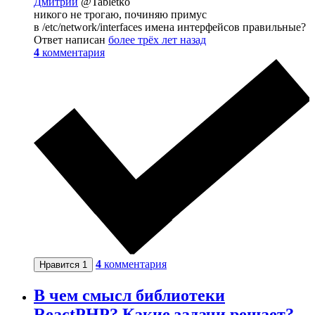
Дмитрий
@Tabletko
никого не трогаю, починяю примус
в /etc/network/interfaces имена интерфейсов правильные?
Ответ написан
более трёх лет назад
4
комментария
4
комментария
Нравится
1
В чем смысл библиотеки
ReactPHP? Какие задачи решает?