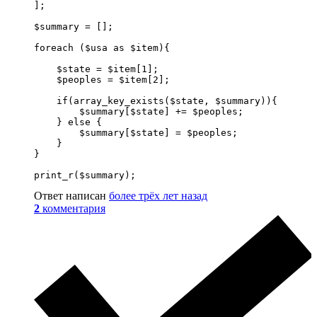
];

$summary = [];

foreach ($usa as $item){

    $state = $item[1];

    $peoples = $item[2];

    if(array_key_exists($state, $summary)){

        $summary[$state] += $peoples;

    } else {

        $summary[$state] = $peoples;

    }

}

print_r($summary);
Ответ написан
более трёх лет назад
2
комментария