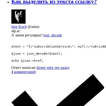
Как выделить из текста ссылку?
Igor Koch
@amux
alp.ac
А зачем регулярка?
json_decode
$text = "{\"subscribtionService\": null,\"rubricAd
$json = json_decode($text);

echo $json->href;
Ответ написан
более трёх лет назад
1
комментарий