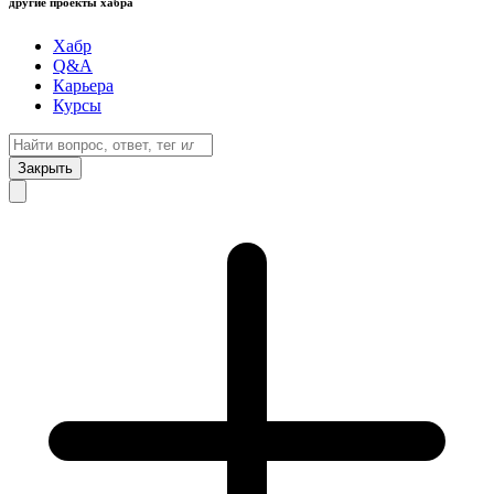
другие проекты хабра
Хабр
Q&A
Карьера
Курсы
Закрыть