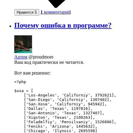
1
комментарий
Нравится
5
Почему ошибка в программе?
Артем
@proudmore
Ваш код практически не читается.
Вот вам решение:
<?php

$usa = [

    ['Los-Angeles', 'Californiy', 3792621],

    ['San-Diego', 'Californiy', 1307402],

    ['San-Xose', 'Californiy', 945942],

    ['Dallas', 'Texas', 1197816],

    ['San-Antonio', 'Texas', 1327407],

    ['Xiqston', 'Texas', 2100263],

    ['Feladelfiy', 'Pensilvaniy', 1526006],

    ['Feniks', 'Arizona', 1445632],

    ['Chicago', 'Ilynois', 2695598]
