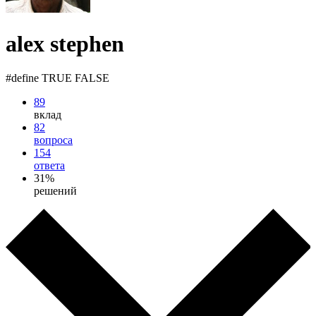
alex stephen
#define TRUE FALSE
89
вклад
82
вопроса
154
ответа
31%
решений