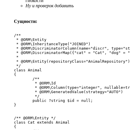
гибкости
Ну и проверок добавить
Сущности:
/**

 * @ORM\Entity

 * @ORM\InheritanceType("JOINED")

 * @ORM\DiscriminatorColumn(name="discr", type="st
 * @ORM\DiscriminatorMap({"cat" = "Cat", "dog" = "
 *

 * @ORM\Entity(repositoryClass="AnimalRepository")

 */

class Animal

{

	/**

	 * @ORM\Id

	 * @ORM\Column(type="integer", nullable=true)

	 * @ORM\GeneratedValue(strategy="AUTO")

	 */

	public ?string $id = null;

}

/** @ORM\Entity */

class Cat extends Animal

{
