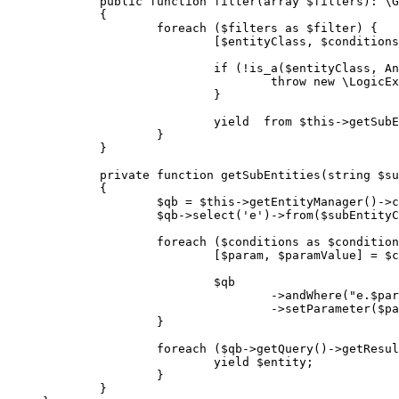
	public function filter(array $filters): \Generator

	{

		foreach ($filters as $filter) {

			[$entityClass, $conditions] = $filter;

			if (!is_a($entityClass, Animal::class, true)) {

				throw new \LogicException('Класс должен быть ребенком ' . Animal::class);

			}

			yield  from $this->getSubEntities($entityClass, [$conditions]);

		}

	}

	private function getSubEntities(string $subEntityClassName, array $conditions): \Generator

	{

		$qb = $this->getEntityManager()->createQueryBuilder();

		$qb->select('e')->from($subEntityClassName, 'e');

		foreach ($conditions as $condition) {

			[$param, $paramValue] = $condition;

			$qb

				->andWhere("e.$param = :$param")

				->setParameter($param, $paramValue);

		}

		foreach ($qb->getQuery()->getResult() as $entity) {

			yield $entity;

		}

	}
