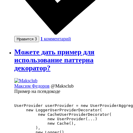
1
комментарий
Нравится
3
Можете дать пример для
использование паттерна
декоратор?
Максим Федоров
@Maksclub
Пример на псевдокоде
UserProvider userProvider = new UserProviderAggreg
     new LoggerUserProviderDecorator(

          new CacheUserProviderDecorator(

              new UserProvider(...)

              new Cache(),

         ),

         new Logger(),
