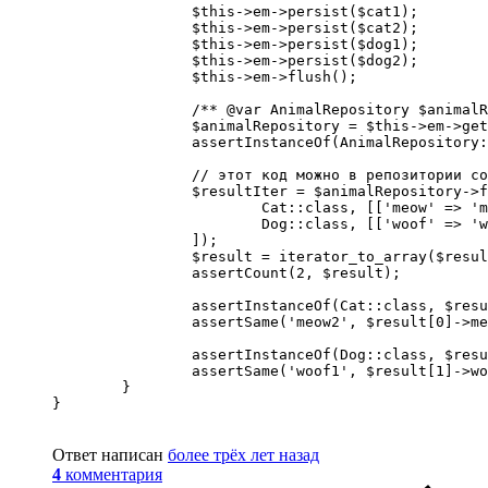
		$this->em->persist($cat1);

		$this->em->persist($cat2);

		$this->em->persist($dog1);

		$this->em->persist($dog2);

		$this->em->flush();

		/** @var AnimalRepository $animalRepository */

		$animalRepository = $this->em->getRepository(Animal::class);

		assertInstanceOf(AnimalRepository::class, $animalRepository);

		// этот код можно в репозитории сокрыть

		$resultIter = $animalRepository->filter([

			Cat::class, [['meow' => 'meow2']],  // тут точка расширения гибкости добавления условий, чтобы все не только eq() было

			Dog::class, [['woof' => 'woof1']],

		]);

		$result = iterator_to_array($resultIter);

		assertCount(2, $result);

		assertInstanceOf(Cat::class, $result[0]);

		assertSame('meow2', $result[0]->meow);

		assertInstanceOf(Dog::class, $result[1]);

		assertSame('woof1', $result[1]->woof);

	}

}
Ответ написан
более трёх лет назад
4
комментария