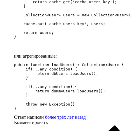
        return cache.get('cache_users_key');

    }

    Collection<User> users = new Collection<User>(
    cache.put('cache_users_key', users)

    return users;

}
или агрегированные:
public function loadUsers(): Collection<User> {

     if(...any condition) {

         return dbUsers.loadUsers();

     }

     if(...any condition) {

         return dummyUsers.loadUsers();

     }

     throw new Exception();

}
Ответ написан
более трёх лет назад
Комментировать