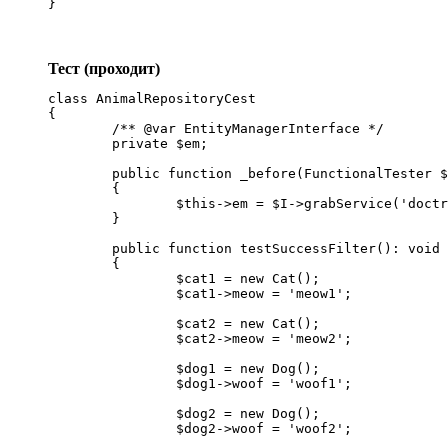
}
Тест (проходит)
class AnimalRepositoryCest

{

	/** @var EntityManagerInterface */

	private $em;

	public function _before(FunctionalTester $I): void

	{

		$this->em = $I->grabService('doctrine.orm.entity_manager');

	}

	public function testSuccessFilter(): void

	{

		$cat1 = new Cat();

		$cat1->meow = 'meow1';

		$cat2 = new Cat();

		$cat2->meow = 'meow2';

		$dog1 = new Dog();

		$dog1->woof = 'woof1';

		$dog2 = new Dog();

		$dog2->woof = 'woof2';
