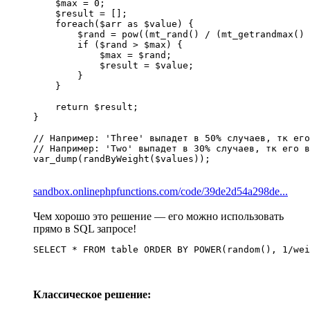
    $max = 0;

    $result = [];

    foreach($arr as $value) {

        $rand = pow((mt_rand() / (mt_getrandmax() 
        if ($rand > $max) {

            $max = $rand;

            $result = $value;

        }

    } 

    return $result;

}

// Например: 'Three' выпадет в 50% случаев, тк его
// Например: 'Two' выпадет в 30% случаев, тк его в
var_dump(randByWeight($values));
sandbox.onlinephpfunctions.com/code/39de2d54a298de...
Чем хорошо это решение — его можно использовать
прямо в SQL запросе!
SELECT * FROM table ORDER BY POWER(random(), 1/wei
Классическое решение: