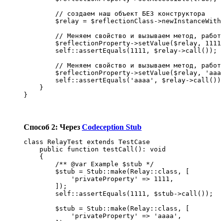
        // создаем наш объект БЕЗ конструктора

        $relay = $reflectionClass->newInstanceWith
        // Меняем свойство и вызываем метод, работ
        $reflectionProperty->setValue($relay, 1111
        self::assertEquals(1111, $relay->call());

        // Меняем свойство и вызываем метод, работ
        $reflectionProperty->setValue($relay, 'aaa
        self::assertEquals('aaaa', $relay->call())
    }

}
Способ 2: Через
Codeception Stub
class RelayTest extends TestCase

    public function testCall(): void

    {

        /** @var Example $stub */

        $stub = Stub::make(Relay::class, [

            'privateProperty' => 1111,

        ]);

        self::assertEquals(1111, $stub->call());

        $stub = Stub::make(Relay::class, [

            'privateProperty' => 'aaaa',
