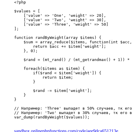
<?php

$values = [

    ['value' => 'One', 'weight' => 20],

    ['value' => 'Two', 'weight' => 30],

    ['value' => 'Three', 'weight' => 50]

];

function randByWeight(array $items) {

    $sum = array_reduce($items, function(int $acc,
        return $acc += $item['weight'];

    }, 0);

    $rand = (mt_rand() / (mt_getrandmax() + 1)) * 
    foreach($items as $item) {

        if($rand < $item['weight']) {

            return $item;

        }

        $rand -= $item['weight'];

    }

}

// Например: 'Three' выпадет в 50% случаев, тк его
// Например: 'Two' выпадет в 30% случаев, тк его в
var_dump(randByWeight($values));
sandbox.onlinephpfunctions.com/code/aee9dca651213e...