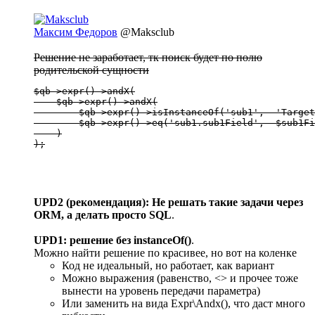
Максим Федоров
@Maksclub
Решение не заработает, тк поиск будет по полю
родительской сущности
$qb->expr()->andX(

    $qb->expr()->andX(

        $qb->expr()->isInstanceOf('sub1',  'Target
        $qb->expr()->eq('sub1.sub1Field',  $sub1Fi
    )

);
UPD2 (рекомендация): Не решать такие задачи через
ORM, а делать просто SQL
.
UPD1: решение без instanceOf()
.
Можно найти решение по красивее, но вот на коленке
Код не идеальный, но работает, как вариант
Можно выражения (равенство, <> и прочее тоже
вынести на уровень передачи параметра)
Или заменить на вида Expr\Andx(), что даст много