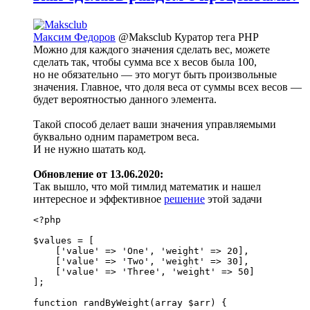
Максим Федоров
@Maksclub
Куратор тега PHP
Можно для каждого значения сделать вес, можете
сделать так, чтобы сумма все х весов была 100,
но не обязательно — это могут быть произвольные
значения. Главное, что доля веса от суммы всех весов —
будет вероятностью данного элемента.
Такой способ делает ваши значения управляемыми
буквально одним параметром веса.
И не нужно шатать код.
Обновление от 13.06.2020:
Так вышло, что мой тимлид математик и нашел
интересное и эффективное
решение
этой задачи
<?php

$values = [

    ['value' => 'One', 'weight' => 20],

    ['value' => 'Two', 'weight' => 30],

    ['value' => 'Three', 'weight' => 50]

];

function randByWeight(array $arr) {
