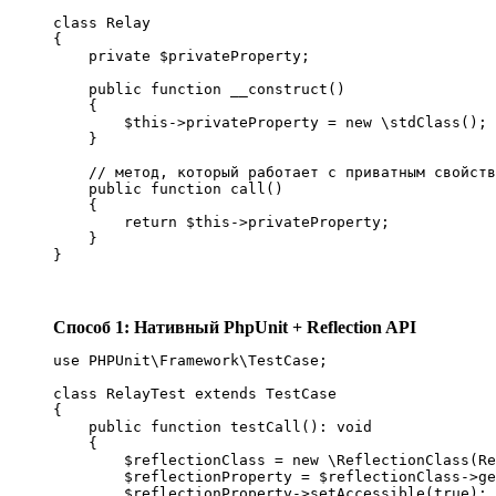
class Relay

{

    private $privateProperty;

    public function __construct()

    {

        $this->privateProperty = new \stdClass();

    }

    // метод, который работает с приватным свойств
    public function call()

    {

        return $this->privateProperty;

    }

}
Способ 1: Нативный PhpUnit + Reflection API
use PHPUnit\Framework\TestCase;

class RelayTest extends TestCase

{

    public function testCall(): void

    {

        $reflectionClass = new \ReflectionClass(Re
        $reflectionProperty = $reflectionClass->ge
        $reflectionProperty->setAccessible(true);
