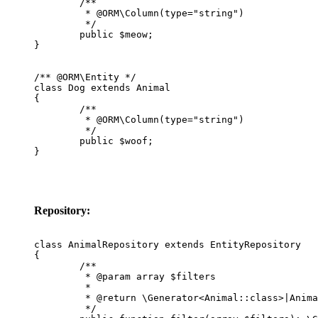
	/**

	 * @ORM\Column(type="string")

	 */

	public $meow;

}

/** @ORM\Entity */

class Dog extends Animal

{

	/**

	 * @ORM\Column(type="string")

	 */

	public $woof;

}
Repository:
class AnimalRepository extends EntityRepository

{

	/**

	 * @param array $filters

	 *

	 * @return \Generator<Animal::class>|Animal[]

	 */
