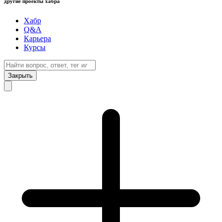
другие проекты хабра
Хабр
Q&A
Карьера
Курсы
Закрыть