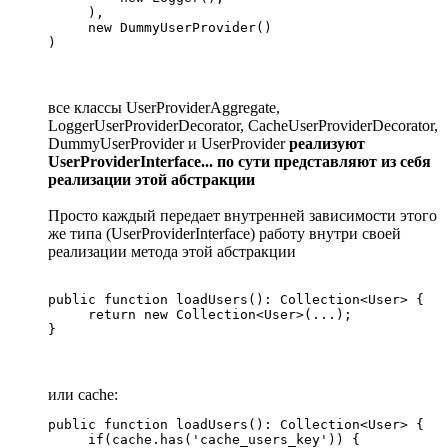
     ),

     new DummyUserProvider()

)
все классы UserProviderAggregate,
LoggerUserProviderDecorator, CacheUserProviderDecorator,
DummyUserProvider и UserProvider
реализуют
UserProviderInterface... по сути представляют из себя
реализации этой абстракции
Просто каждый передает внутренней зависимости этого
же типа (UserProviderInterface) работу внутри своей
реализации метода этой абстракции
public function loadUsers(): Collection<User> {

     return new Collection<User>(...);

}
или cache:
public function loadUsers(): Collection<User> {

     if(cache.has('cache_users_key')) {
