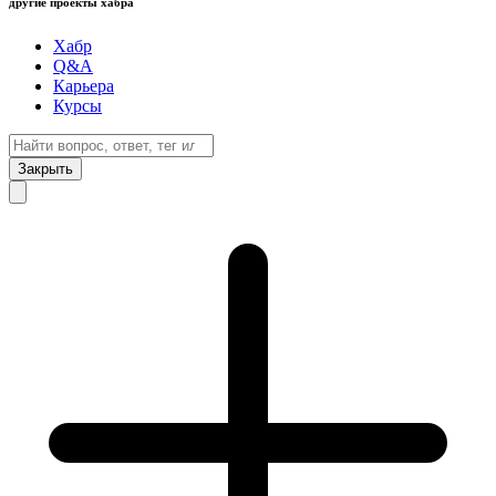
другие проекты хабра
Хабр
Q&A
Карьера
Курсы
Закрыть