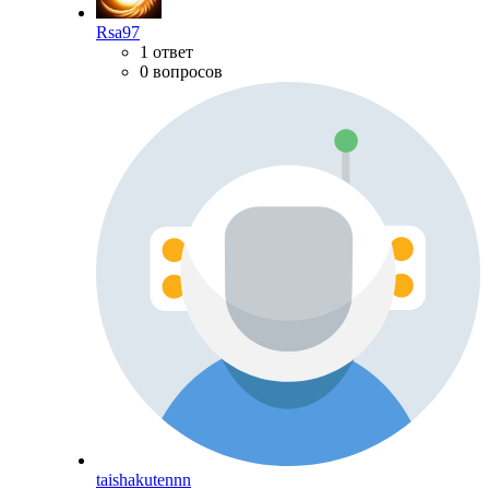
Rsa97
1 ответ
0 вопросов
taishakutennn