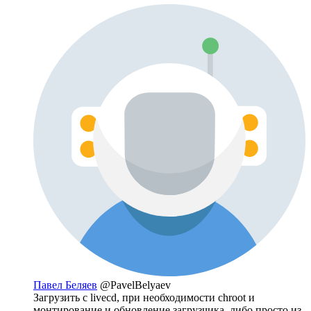
Павел Беляев
@PavelBelyaev
Загрузить с livecd, при необходимости chroot и
монтирование и обновление загрузчика, либо просто из