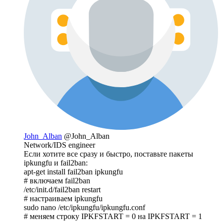
John_Alban
@John_Alban
Network/IDS engineer
Если хотите все сразу и быстро, поставьте пакеты
ipkungfu и fail2ban:
apt-get install fail2ban ipkungfu
# включаем fail2ban
/etc/init.d/fail2ban restart
# настраиваем ipkungfu
sudo nano /etc/ipkungfu/ipkungfu.conf
# меняем строку IPKFSTART = 0 на IPKFSTART = 1