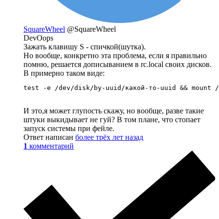
SquareWheel
@SquareWheel
DevOops
Зажать клавишу S - спичкой(шутка).
Но вообще, конкретно эта проблема, если я правильно
помню, решается дописыванием в rc.local своих дисков.
В примерно таком виде:
test -e /dev/disk/by-uuid/какой-то-uuid && mount /
И это,я может глупость скажу, но вообще, разве такие
штуки выкидывает не гуй? В том плане, что стопает
запуск системы при фейле.
Ответ написан
более трёх лет назад
1
комментарий