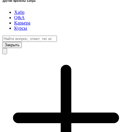
другие проекты хабра
Хабр
Q&A
Карьера
Курсы
Закрыть