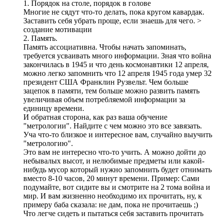
1. Порядок на столе, порядок в голове
Многие не сядут что-то делать, пока кругом кавардак.
Заставить себя убрать проще, если знаешь для чего. >
создание мотивации
2. Память.
Память ассоциативна. Чтобы начать запоминать,
требуется усваивать много информации. Зная что война
закончилась в 1945 и что день космонавтики 12 апреля,
можно легко запомнить что 12 апреля 1945 года умер 32
президент США Франклин Рузвельт. Чем больше
зацепок в памяти, тем больше можно развить память
увеличивая объем потребляемой информации за
единицу времени.
И обратная сторона, как раз ваша обучение
"метрологии". Найдите с чем можно это все завязать.
Уча что-то близкое и интересное вам, случайно выучить
"метрологию".
Это вам не интересно что-то учить. А можно дойти до
небывалых высот, и нелюбимые предметы или какой-
нибудь мусор который нужно запомнить будет отнимать
вместо 8-10 часов, 20 минут времени. Пример: Сами
подумайте, вот сидите вы и смотрите на 2 тома война и
мир. И вам жизненно необходимо их прочитать, ну, к
примеру баба сказала: не дам, пока не прочитаешь ;)
Что легче сидеть и пытаться себя заставить прочитать