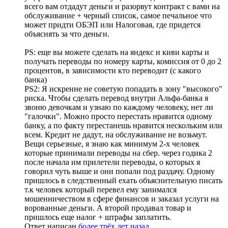
всего вам отдадут деньги и разорвут контракт с вами на
обслуживание + черный список, самое печальное что
может придти ОБЭП или Налоговая, где придется
объяснять за что деньги.
PS: еще вы можете сделать на яндекс и киви карты и
получать переводы по номеру карты, комиссия от 0 до 2
процентов, в зависимости кто переводит (с какого
банка)
PS2: Я искренне не советую попадать в зону "высокого"
риска. Чтобы сделать перевод внутри Альфа-банка я
звоню девочкам и узнаю по каждому человеку, нет ли
"галочки". Можно просто перестать нравится одному
банку, а по факту перестанешь нравится нескольким или
всем. Кредит не дадут, на обслуживание не возьмут.
Вещи серьезные, я знаю как минимум 2-х человек
которые принимали переводы на сбер. через годика 2
после начала им прилетели переводы, о которых я
говорил чуть выше и они попали под раздачу. Одному
пришлось в следственный ехать объяснительную писать
т.к человек который перевел ему занимался
мошенничеством в сфере финансов и заказал услуги на
ворованные деньги. А второй продавал товар и
пришлось еще налог + штрафы заплатить.
Ответ написан
более трёх лет назад