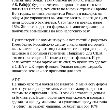
транзитные точки. Таких банков не много, например
АБ, Райфф) будет значительно приятнее для того кто
платит из Европы, чем счета во многих странах Европы.
Во-вторых, являясь резидентом России и находясь на
общем (не упрощенке) вы можете гасить налоги до нуля,
имея хорошего бухгалтера. Своя тачка в аренду, налог
18%. Живете на деньги фирмы, как многие делают, - и
получаете возмещения на всю налоговую базу.
Пункт второй не комментирую, а вот третий с радостью.
Имея белую Российскую фирму с налоговой историей
вы сможете получить вид на жительство гораздо проще,
дешевле и с большей гарантией. Например, для США
это виза категории L1 (выезд строить филиал). И уж
если хотите прям зарубежный счет, то лучше это сделать
в США и UK через филиал. Филиал владеет фирмой,
никакого левака - все прозрачно для всех.
ADD:
Не знаю чего там боятся все налогов. У меня есть фирма
и мы тут за год подсчитали, если я не живу на деньги
фирмы то с прибыли ~20%. В эти 20 вставлены деньги
за бухгалтера. Если подсчитаем еще сколько я возврата
сделал, за аренду машины, за купленные продукты типа
"в офис", за ремонт машины. То будет дай бог 10%