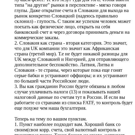
типа "на другие" рынки в перспективе - мягко говоря
глупы. Даже открытие счета в Словакии для выхода на
рынок конкретно Словацкий (надеюсь правильно
склонил) - глупость. С таким же успехом человек может
поехать как физическое лицо, открыть на себя
банковский счет и через договора принимать деньги на
коммерческие заказы.
2. Словакия как страна - вторая категория. Это значит,
что для UK компании это значит как Африканская
страна (третий мир). Т.е не будет никакой разницы для
UK между Словакией и Нигерией, для отправляющего
дополнительное беспокойство. Латвия, Литва и
Словакия - те страны, через которые пока еще гонят
серые бабки и устраивают оффшоры; и их устраивают
по большей части Российские люди.
3. Вы как гражданин России будете обязаны в любом
случае уплачивать налоги (13) и показывать нашей
налоговой данные по счетам тут в России. И если вы
работаете со странами из списка FATF, то контроль будет
еще похуже чем наша бухгалтерия.
Теперь на тему по вашим пунктам.
1. Пункт наиболее подходит вам. Хороший банк со
своим(свои корр. счета, свой валютный контроль и