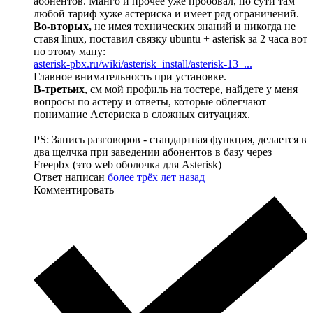
абонентов. Манго и прочее уже пробовал, по сути там
любой тариф хуже астериска и имеет ряд ограничений.
Во-вторых,
не имея технических знаний и никогда не
ставя linux, поставил связку ubuntu + asterisk за 2 часа вот
по этому ману:
asterisk-pbx.ru/wiki/asterisk_install/asterisk-13_...
Главное внимательность при установке.
В-третьих
, см мой профиль на тостере, найдете у меня
вопросы по астеру и ответы, которые облегчают
понимание Астериска в сложных ситуациях.
PS: Запись разговоров - стандартная функция, делается в
два щелчка при заведении абонентов в базу через
Freepbx (это web оболочка для Asterisk)
Ответ написан
более трёх лет назад
Комментировать