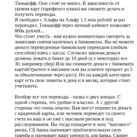
Тинькофф. Они стоят не много. В зависимости от
уровня карт (тарифного плана) вы сможете делать и
получать переводы.
Я свободно с Альфы на Альфу 1.5 млн рублей за раз
переводил, Тинькофф через личный кабинет позволяет
800к рублей...
Что стоит учесть - вам нужно внимательно смотреть за
лимитами снятия наличных в банкоматах. Вы не можете
деньги переведенные банковским переводом (любым
способом) взять с кассы. Согласно законам деньги
должны лежать в банке до 10 дней (а у некоторых все
30, например сбер) Или вы снимаете деньги с банкомата
картой/тратите в магазине или вы платите процент до 5
за обналичивание через кассу. Но на каждой категории
карт есть свои лимиты в день и в месяц, которые стоит
учитывать.
Вообще все эти переводы - палка о двух концах. С
одной стороны, это удобно и классно. А с другой
стороны это очень опасно. Вам могут перевести деньги
с краденной карты, или человек переведет со своего
счета на ваш и он уже с высоким риском и под
расследованием. Вы тогда попадаете в зону "высокого"
риска, СБ банка оценивает приблизительную силу
ущерба и оценивает вашу ценность для банка. Скорее