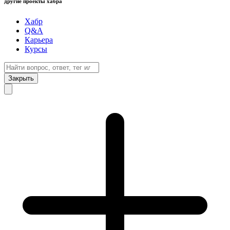
другие проекты хабра
Хабр
Q&A
Карьера
Курсы
Закрыть