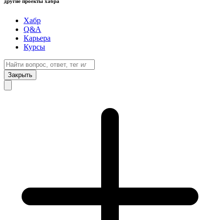
другие проекты хабра
Хабр
Q&A
Карьера
Курсы
Закрыть