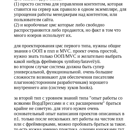
(1) просто система для управления контентом, которая
ставится на сервер как правило в одном экземпляре, для
упрощения работы менеджерам над контентом, или
пользователм сайта.
(2) и коробочные цмс которые либо свободно
распространяются либо продаются, но факт в том что
много юзеров использует их.
для проектирования цмс первого типа, нужны общие
знания о ООП в пхп и MVC. проект очень простой,
нужно знать только ООП/MVC и желательно выбрать
какой нибудь фреймворк symfony/laravel/yii.
во втором случае система должна быть супер
универсальной, функциональной. очень большие
сложности возникают для обеспечения писателям
плагинов(сторонним разработчикам) хорошего
внутреннего апи (систему хуков hooks).
за второй тип с уровнем знаний типа "опыт работы со
всякими ВордПрессами и с их расширением" браться
крайне не советую. для этого нужен очень
основательный опыт написания проектов описанных в
п1. только после нескольких лет работы на чистом пхп
или с фреймворками, можно пробовать браться за такое.
то есть нужна именно практика, одними книжками тут