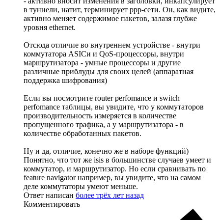
- активно вносит изменения в заголовки, инкапсулирует
в туннели, натит, терминирует ppp-сети. Он, как видите,
активно меняет содержимое пакетов, залазя глубже
уровня ethernet.
Отсюда отличие во внутреннем устройстве - внутри
коммутатора ASICи и QoS-процессоры, внутри
маршрутизатора - умные процессоры и другие
различные приблуды для своих целей (аппаратная
поддержка шифрования)
Если вы посмотрите router perfomance и switch
perfomance таблицы, вы увидите, что у коммутаторов
производительность измеряется в количестве
пропущенного трафика, а у маршрутизатора - в
количестве обработанных пакетов.
Ну и да, отличие, конечно же в наборе функций)
Понятно, что тот же isis в большинстве случаев умеет и
коммутатор, и маршрутизатор. Но если сравнивать по
feature navigator например, вы увидите, что на самом
деле коммутаторы умеют меньше.
Ответ написан
более трёх лет назад
Комментировать