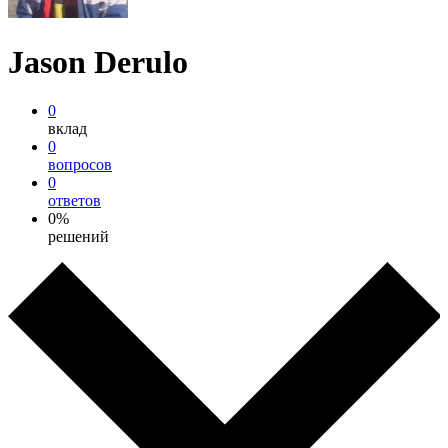
Jason Derulo
0
вклад
0
вопросов
0
ответов
0%
решений